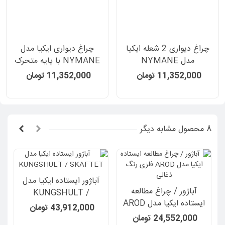
چراغ دیواری 2 شعله ایکیا
چراغ دیواری ایکیا مدل
مدل NYMANE
NYMANE با پایه متحرک
11,352,000 تومان
11,352,000 تومان
8 محصول مشابه دیگر
آباژور ایستاده ایکیا مدل
آباژور / چراغ مطالعه
KUNGSHULT /
ایستاده ایکیا مدل AROD
SKAFTET
43,912,000 تومان
فلزی رنگ ذغالی
24,552,000 تومان