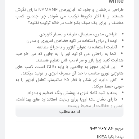
white
طراحی درخشان و جاودانه. آباژورهای NYMANE دارای نگرش
هستند و با اکثر دکورها ترکیب می شوند. چرا چندین لامپ
مختلف را برای یک سبک یکنواخت در خانه ترکیب نکنید؟
طراحی مدرن، مینیمال، ظریف و بسیار کاربردی
ایده آل برای استفاده در کلیه فضاهای امروزی و مدرن
قابلیت استفاده به عنوان آباژور و یا چراغ مطالعه
شما به راحتی می توانید نور را به جایی که می خواهید
هدایت کنید زیرا بازو و سر لامپ قابل تنظیم هستند.
این آباژور مجهز به جالامپی با پایه
GU10
است، لامپ های
هالوژنی نوری مناسب با حداقل مصرف انرژی را تولید میکنند.
کفی دایره ای شکل با قطر 25 سانتیمتر، تعادل آباژور را به
خوبی حفظ میکند.
بدنه و شید کاملا فلزی با پوشش رنگ ضخیم و بادوام
دارای نشان CE اروپا برای رعایت استاندارد های بهداشت،
ایمنی و حفاظت از محیط زیست.
ادامه مطلب
جنس شید: آلومینیوم
جنس پایه: فلزی
لامپ: ندارد
مرجع:
903.367.86
تعداد لامپ قابل نصب: 1 عدد
برند:
ایکیا IKEA
ارتفاع: 170 سانتیمتر