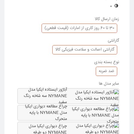
قطر پایه زیرین: 25 سانتیمتر
0
قطر شید (سری): 7 سانتیمتر
طول سیم: 2.5 متر
زمان ارسال کالا
حداکثر توان: 8.5 وات
30 تا 60 روز کاری از امارات (قیمت قطعی)
وزن: حدود 5.01 کیلوگرم
طراحی شده توسط: میکائیل وارنهمار (Mikael
گارانتی
Warnhammar)
گارانتی اصالت و سلامت فیزیکی کالا
لامپ را باید جداگانه خریداری نمایید، ایکیا لامپ های با پایه
GU10 را توصیه میکند.
نوع بسته بندی
ضد ضربه
توجه: این محصول به آسانی توسط شما در خانه مونتاژ میشود.
سایر مدل ها
آباژور ایستاده ایکیا مدل
NYMANE سه شاخه رنگ
سفید
چراغ مطالعه دیواری ایکیا
مدل NYMANE با پایه
متحرک
چراغ دیواری ایکیا مدل
NYMANE دو طرفه