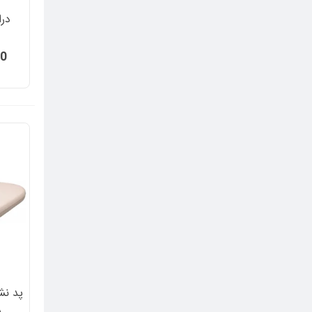
00
پد نش
A