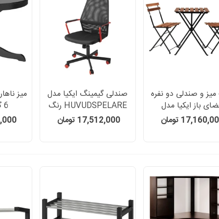
یز و صندلی دو نفره
صندلی گیمینگ ایکیا مدل
ضای باز ایکیا مدل
HUVUDSPELARE رنگ
6 
TARNO
مشکی قرمز
P
17,160,0 تومان
17,512,000 تومان
560,000