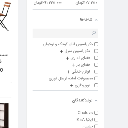
107.250
تومان
291.225.000
تومان
شاخه‌ها
دکوراسیون اتاق کودک و نوجوان
دکوراسیون منزل
ست م
فضای اداری
ف
فضای باز
00
لوازم خانگی
محصولات آماده ارسال فوری
نورپردازی
تولیدکنندگان
Chulovs
ایکیا IKEA
جلیس