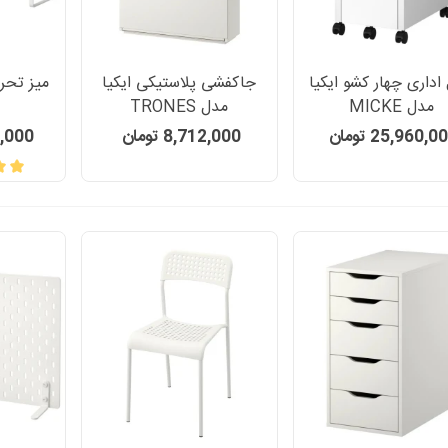
اداری چهار کشو ایکیا
جاکفشی پلاستیکی ایکیا
میز تحری
مدل MICKE
مدل TRONES
25,960,0 تومان
8,712,000 تومان
760,000