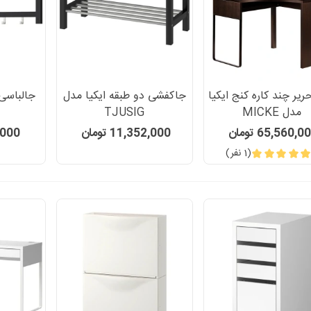
ریر چند کاره کنج ایکیا
جاکفشی دو طبقه ایکیا مدل
جالباسی 
مدل MICKE
TJUSIG
65,560,0 تومان
11,352,000 تومان
12,000
(1 نفر)