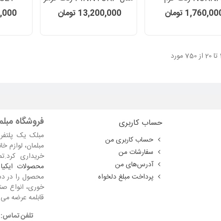
1,760,0 تومان
13,200,000 تومان
960,000
فروشگاه مبلما
حساب کاربری
مبلک یک پلتفرم
حساب کاربری من
مبلمان، لوازم خا
سفارشات من
خریداری کرد.ت
آدرس‌های من
محصولات ایکیا
پرداخت مبلغ دلخواه
محصول را در دست
خوری، انواع صند
قابلمه عرضه می 
تلفن تماس: 07633468724 - از شنبه تا پنج شنبه 9 تا 0