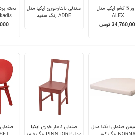
دراور 5 کشو ایکیا مدل
صندلی ناهارخوری ایکیا مدل
تخته برد
ALEX
ADDE رنگ سفید
سانتی
34,760,0 تومان
72,000
یمن صندلی ایکیا مدل
صندلی ناهار خوری ایکیا
صندلی 
NORN رنگ کرم
مدل PINNTORP رنگ قرمز
FROSET ر