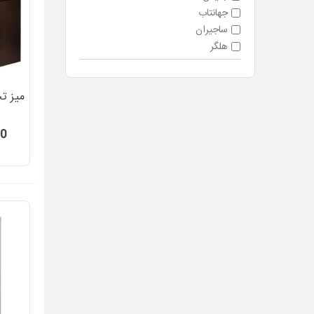
جهانتاب
ساجیران
هلگر
میز تح
00