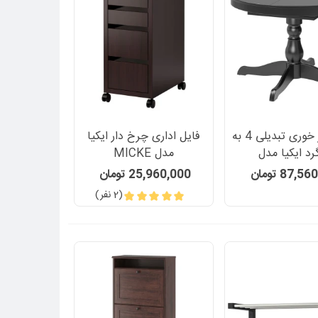
میز ناهار خوری تبدیلی 4 به
فایل اداری چرخ دار ایکیا
گرد ایکیا مدل
مدل MICKE
INGATOR
87, تومان
25,960,000 تومان
(2 نفر)