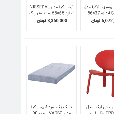
 رومیزی ایکیا مدل
آینه ایکیا مدل NISSEDAL
Skadis اندازه 37×56
اندازه 65×65 سانتیمتر رنگ
متر رنگ سفید
سفید
6,0 تومان
8,360,000 تومان
راحتی ایکیا مدل
تشک یک نفره فنری ایکیا
نگ قرمز
مدل VADSO عرض 90