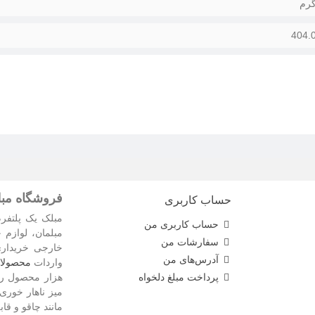
404.
فروشگاه مبلم
حساب کاربری
مبلک یک پلتفرم
حساب کاربری من
مبلمان، لوازم 
سفارشات من
خارجی خریدار
آدرس‌های من
واردات
محصولات
پرداخت مبلغ دلخواه
هزار محصول را 
میز ناهار خوری
مانند چاقو و قا