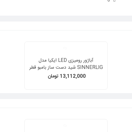
0
لامپ: دارد
تعداد لامپ قابل نصب: 1 عدد
عمر مفید لامپ: 25 هزار ساعت
روشنایی: 220 لومن
طول: 66 سانتیمتر
ارتفاع: 52 سانتیمتر
قطر پایه: 12 سانتیمتر
قطر سری: 5 سانتیمتر
طول سیم: 2 متر
توان: 1.9 متر
آباژور رومیزی LED ایکیا مدل
وزن: حدود 1090 گرم
SINNERLIG شید دست ساز بامبو قطر
طراحی شده توسط: هنریک پریوتز (Henrik Preutz)
22 سانتیمتر
13,112,000 تومان
مجهز به یک لامپ LED با توان 1.9 وات رو روشنایی 220 لومن
توجه: این محصول به آسانی توسط شما در خانه مونتاژ میشود.