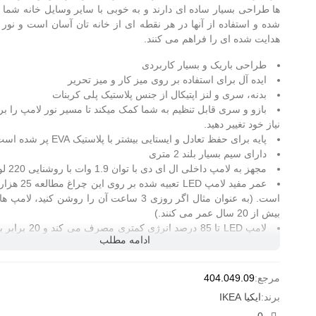
ها طراحی بسیار ساده ای دارند و به خوبی با سایر وسایل خانه شما 
شده و استفاده از آنها در هر نقطه ای از خانه تان آسان است و نور
هدایت شده ای را فراهم می کنند.
طراحی باریک و بسیار کاربردی
ایده آل برای استفاده بر روی میز کار و میز تحریر
بدنه، سری و لنز اپتیکال از جنس پلاستیک پلی کربنات
بازو و سری قابل تنظیم به شما کمک میکند تا مسیر نور لامپ را ب
نیاز خود تغییر دهید.
پایه برای حفظ تعادل و ایستایی بیشتر با پلاستیک EVA پر شده است.
دارای سیم بسیار بلند 2 متری
مجهز به لامپ داخلی ال ای دی با توان 1.9 وات با روشنایی 220 لومن
عمر مفید لامپ LED تعبیه شده بر روی این
چراغ مطالعه
25 هز
است. (به عنوان مثال اگر روزی 3 ساعت آن را روشن کنید، لام
بیش از 20 سال عمر می کنند.)
لامپ LED تا 85 درصد انرژی کمتری
ادامه مطلب
لامپ های رشته ای دوام می آورد.
دارای نشان CE اروپا برای رعایت استاندارد های بهداشت،
حفاظت از محیط زیست.
مرجع:
404.049.09
جنس شید: پلاستیک
برند:
ایکیا IKEA
جنس پایه و سایر متعلقات: پلاستیک،فلز