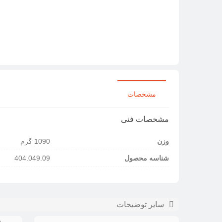
مشخصات
مشخصات فنی
وزن
1090 گرم
شناسه محصول
404.049.09
سایر توضیحات