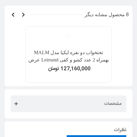
8 محصول مشابه دیگر
تختخواب دو نفره ایکیا مدل MALM
بهمراه 2 عدد کشو و کفی Leirsund عرض
160 سانتیمتر رنگ سفید
127,160,000 تومان
مشخصات
نظرات