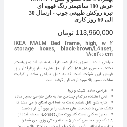
عرض 180 سانتیمتر رنگ قهوه ای
تیره روکش طبیعی چوب - ارسال 30
الی 60 روز کاری
113,960,000 تومان
IKEA MALM Bed frame, high, w 2
storage boxes, black-brown/Lönset,
180x200 cm
طراحی ساده و تمیزی که از همه طرف به همان اندازه زیباست.
تختخواب سری MALM ایکیا از مدل های بسیار پرطرفدار و پر
فروش این شرکت است که به دلیل طراحی ساده و کیفیت
ساخت بسیار بالا مورد توجه قرار گرفته است.
طراحی ساده، شیک و زیبا
قابل استفاده در تمام چیدمان ها، به دلیل طراحی بسیار ساده
کناره های قابل تنظیم تخت به شما این امکان را می دهد که
تشک هایی با ضخامت های مختلف را بر روی آن قرار دهید.
مجهز به کفی تخت کامفورت مدل Lonset؛ ساخته شده از
28 تکه چوب طبیعی که در 5 منقطه راحتی وزن بدن شما را
تنظیم و انعطاف پذیری تشک را برای خواب راحتتر بالا می برد.