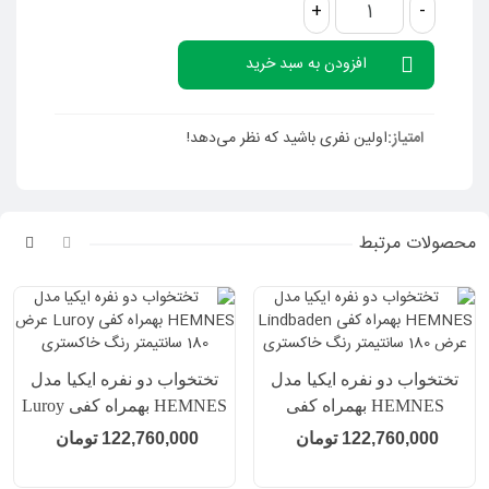
+
-
ارتفاع بخش پایینی تخت: 38 سانتیمتر
افزودن به سبد خرید
ارتفاع از زمین تا بالای تاج تخت: 100 سانتیمتر
ارتفاع فضای خالی زیر تخت: 21 سانتیمتر
عرض داخلی هر کشو: 97 سانتیمتر
امتیاز:
اولین نفری باشید که نظر می‌دهد!
عمق داخلی هر کشو: 59 سانتیمتر
ارتفاع داخلی هر کشو: 15 سانتیمتر
ابعاد تشک قابل استفاده: 180×200 سانتیمتر (سازگاری کامل با
تمام تشک های با این سایز)
محصولات مرتبط
وزن: حدود 89 کیلوگرم
طراحی شده توسط: اوا لیلیا لوونیلم،ایکیا سوئد (Eva Lilja
Löwenhielm/IKEA of Sweden)
تشک و ملحفه را باید جداگانه خریداری نمایید.
توجه: این محصول به آسانی توسط شما در خانه مونتاژ میشود.
تختخواب دو نفره ایکیا مدل
تختخواب دو نفره ایکیا مدل
HEMNES بهمراه کفی
HEMNES بهمراه کفی Luroy
Lindbaden عرض 180
عرض 180 سانتیمتر رنگ
122,760,000 تومان
122,760,000 تومان
سانتیمتر رنگ خاکستری
خاکستری