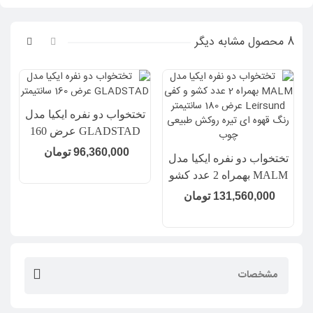
8 محصول مشابه دیگر
تختخواب دو نفره ایکیا مدل
GLADSTAD عرض 160
ت
سانتیمتر
96,360,000 تومان
تختخواب دو نفره ایکیا مدل
MALM بهمراه 2 عدد کشو
و کفی Leirsund عرض 180
131,560,000 تومان
سانتیمتر رنگ قهوه ای تیره
روکش طبیعی چوب
مشخصات