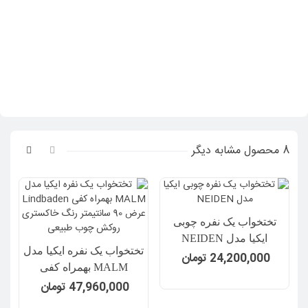
8 محصول مشابه دیگر
تختخواب یک نفره چوبی
ایکیا مدل NEIDEN
تختخواب یک نفره ایکیا مدل
ت
24,200,000 تومان
MALM بهمراه کفی
Lindbaden عرض 90
47,960,000 تومان
سانتیمتر رنگ خاکستری
س