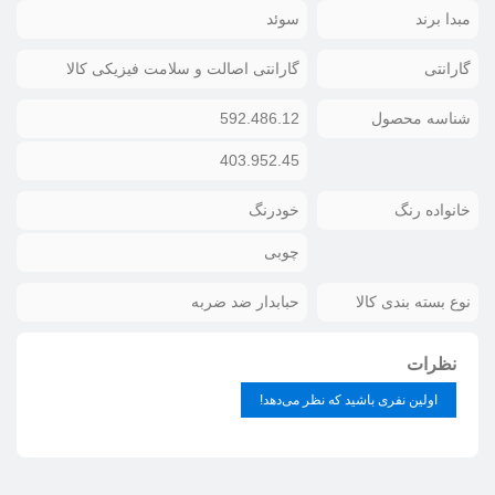
مبدا برند
سوئد
گارانتی
گارانتی اصالت و سلامت فیزیکی کالا
شناسه محصول
592.486.12
403.952.45
خانواده رنگ
خودرنگ
چوبی
نوع بسته بندی کالا
حبابدار ضد ضربه
نظرات
اولین نفری باشید که نظر می‌دهد!