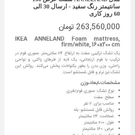
سانتیمتر رنگ سفید - ارسال 30 الی
60 روز کاری
263,560,000 تومان
IKEA ANNELAND Foam mattress,
firm/white, 160x200 cm
یک تشک ترکیبی سفت به ارتفاع 24 سانتی‌متر. مموری فوم در
ترکیب با فوم ارتجاعی، یک لایه از فنرهای پاکتی و نواحی
راحتی، وزن بدن را بطور یکنواخت پخش می‌کنند. روکش این
تشک نیز نرم و قابل شستشو است.
مشخصات،ابعاد،وزن
نوع تشک: مموری فوم/فنری
سطح: سفت
مناسب برای: 2 نفر
روکش قابل شستشو: بله
ضخامت: 24 سانتیمتر
طول: 200 سانتیمتر
عرض: 160 سانتیمتر