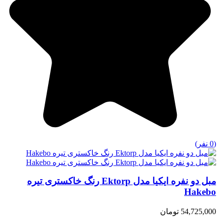
(0 نفر)
مبل دو نفره ایکیا مدل Ektorp رنگ خاکستری تیره
Hakebo
54,725,000 تومان