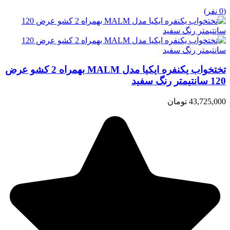
(0 نفر)
تختخواب یکنفره ایکیا مدل MALM بهمراه 2 کشو عرض
120 سانتیمتر رنگ سفید
43,725,000 تومان