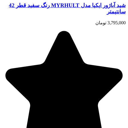
شید آباژور ایکیا مدل MYRHULT رنگ سفید قطر 42
سانتیمتر
3,795,000 تومان