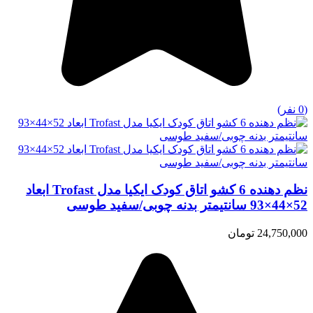
(0 نفر)
نظم دهنده 6 کشو اتاق کودک ایکیا مدل Trofast ابعاد
52×44×93 سانتیمتر بدنه چوبی/سفید طوسی
24,750,000 تومان