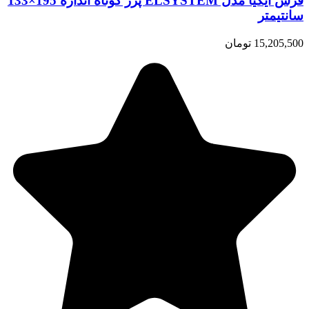
فرش ایکیا مدل ELSYSTEM پرز کوتاه اندازه 195×133
سانتیمتر
15,205,500 تومان