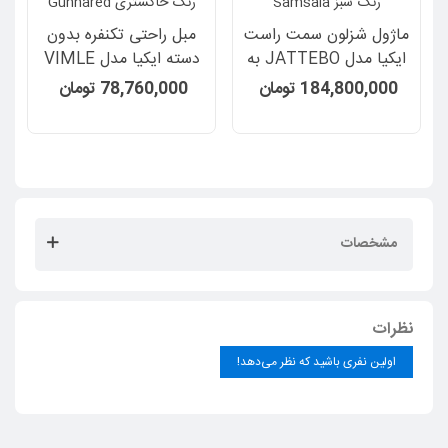
ماژول شزلون سمت راست
مبل راحتی تکنفره بدون
ایکیا مدل JATTEBO به
دسته ایکیا مدل VIMLE
همراه دسته رنگ سبز
روکش پارچه رنگ
184,800,000 تومان
78,760,000 تومان
Samsala
خاکستری Gunnared
مشخصات
نظرات
اولین نفری باشید که نظر می‌دهد!