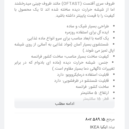
ظروف سری آفتست (OFTAST) مانند ظروف چینی میدرخشند
اما از شیشه حرارت دیده ساخته شده اند تا یک محصول با
کیفیت را با قیمت پایینتر داشته باشید.
طراحی بسیار شیک و ساده
ایده آل برای استفاده روزمره
یک کاسه با ابعاد مناسب برای سرو انواع ماده غذایی
شستشوی بسیار آسان (مواد غذایی به آسانی از روی شیشه
اپال تمیز می شوند.)
کیفیت ساخت بسیار مناسب؛ ساخت کشور فرانسه
جنس: شیشه حرارت دیده (
ماده ای بادوام که در برابر
تغییرات ناگهانی دما بسیار مقاوم است.
)
قابلیت استفاده درمایکروویو: دارد
قابلیت شستشو در ظرفشویی: دارد
ساخت کشور: فرانسه
ارتفاع: 5 سانتیمتر
قطر: 15 سانتیمتر
ادامه مطلب
حجم: 400 میلی لیتر
وزن کلی: حدود 230 گرم
طراحی شده توسط:
هنریک پریوتز
(Henrik Preutz)
مرجع:
802.589.15
برند:
ایکیا IKEA
این محصول را قبل از استفاده برای اولین بار بشویید.