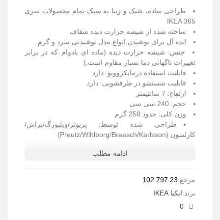
طراحی ساده، شیک و زیبا به سبک تمام محصولات سری
IKEA 365
ساخته شده از شیشه حرارت دیده شفاف
ایده آل برای نوشیدن انواع مدل نوشیدنی سرد و گرم
جنس: شیشه حرارت دیده (
ماده ای بادوام که در برابر
تغییرات ناگهانی دما بسیار مقاوم است.
)
قابلیت استفاده درمایکروویو: دارد
قابلیت شستشو در ظرفشویی: دارد
ارتفاع: 7 سانتیمتر
حجم: 240 سی سی
وزن کلی: حدود 250 گرم
طراحی شده توسط: پریوتز/ویلبورگ/براش/
کارلسون (Preutz/Wihlborg/Braasch/Karlsson)
این محصول را قبل از استفاده برای اولین بار بشویید.
ادامه مطلب
مرجع:
102.797.23
برند:
ایکیا IKEA
0