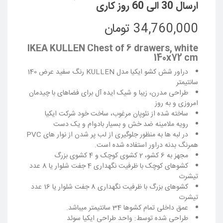
ارسال 30 الی 60 روز کاری
34,760,000 تومان
IKEA KULLEN Chest of 6 drawers, white
140x72 cm
دراور شش کشو ایکیا مدل KULLEN رنگ سفید عرض 140
سانتیمتر
طراحی مدرن، زیبا و شیک ایده آل برای فضاهای با چیدمان
امروزی و به روز
ساخته شده از نئوپان مرغوب، ساخت خود شرکت ایکیا
رویه ملامینه ضد خش و بسیار بادوام و یک دست
در لبه ها به منظور جلوگیری از لب پر شدن از نوار های PVC
همرنگ بدنه دراور استفاده شده است.
مجهز به 6 کشو، 2 کشوی کوچک و 4 کشوی بزرگ
کشوهای کوچک با ظرفیت نگهداری 4 جفت شلوار یا 8 عدد
تیشرت
کشوهای بزرگ با ظرفیت نگهداری 8 جفت شلوار یا 16 عدد
تیشرت
عمق داخلی تمام کشوها 34 سانتیمتر میباشد.
طراحی شده توسط: واحد طراحی ایکیا سوئد