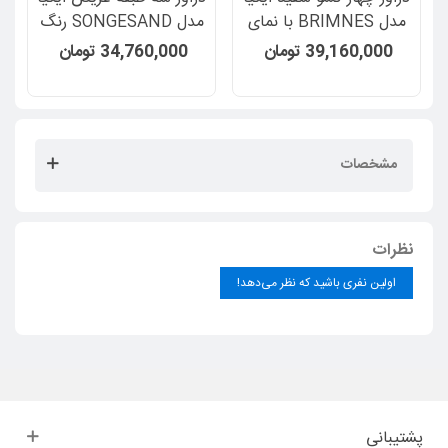
مدل BRIMNES با نمای
مدل SONGESAND رنگ
شیشه مات
سفید
ب
39,160,000 تومان
34,760,000 تومان
مشخصات
نظرات
اولین نفری باشید که نظر می‌دهد!
پشتیبانی