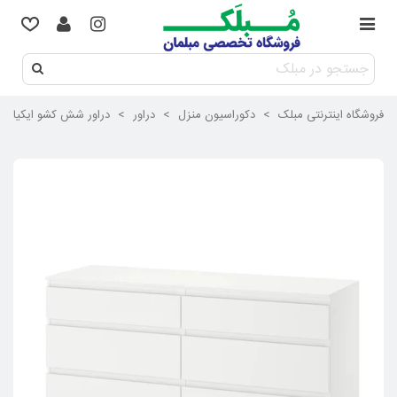
فروشگاه اینترنتی مبلک
>
دکوراسیون منزل
>
دراور
>
دراور شش کشو ایکیا مدل KULLEN رنگ سفید عرض 140 سا