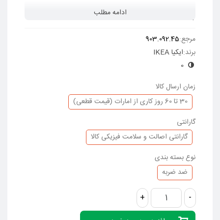
ادامه مطلب
برای ایمنی، طبق دستورالعمل ایکیا دراور باید به دیوار پیچ شود.
(تمام ملزومات لازم در بسته بندی موجود میباشد.)
مرجع:
903.092.45
توجه: این محصول به آسانی توسط شما در خانه مونتاژ میشود.
برند:
ایکیا IKEA
0
زمان ارسال کالا
30 تا 60 روز کاری از امارات (قیمت قطعی)
گارانتی
گارانتی اصالت و سلامت فیزیکی کالا
نوع بسته بندی
ضد ضربه
+
-