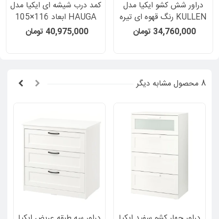
دراور شش کشو ایکیا مدل
کمد درب شیشه ای ایکیا مدل
KULLEN رنگ قهوه ای تیره
HAUGA ابعاد 116×105
عرض 140 سانتیمتر
سانتیمتر رنگ خاکستری
34,760,000 تومان
40,975,000 تومان
8 محصول مشابه دیگر
دراور چهار کشو سفید ایکیا
دراور سه طبقه عریض ایکیا