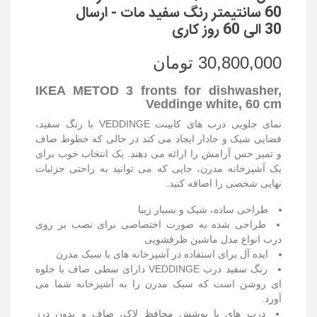
60 سانتیمتر رنگ سفید مات - ارسال
30 الی 60 روز کاری
30,800,000 تومان
IKEA METOD 3 fronts for dishwasher,
Veddinge white, 60 cm
نمای جلویی درب های کابینت VEDDINGE با رنگ سفید،
فضایی شیک و جادار ایجاد می کند در حالی که خطوط صاف
و تمیز حس آرامش را ارائه می دهند. یک انتخاب خوب برای
یک آشپزخانه مدرن، جایی که می توانید به راحتی جزئیات
نهایی شخصی را اضافه کنید.
طراحی ساده، شیک و بسیار زیبا
طراحی شده به صورت اختصاصی برای نصب بر روی
درب انواع مدل ماشین ظرفشویی
ایده آل برای استفاده در آشپزخانه های با سبک مدرن
رنگ سفید درب
VEDDINGE دارای سطی صاف با جلوه
ای روشن است که سبک مدرن را به آشپزخانه شما می
آورد.
درب های با پوشش محافظ لاک، صاف و بدون درز