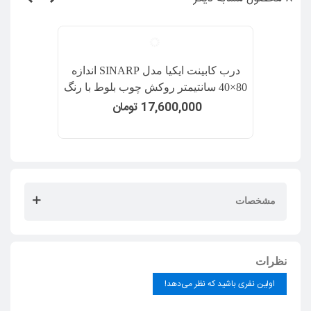
درب کابینت ایکیا مدل SINARP اندازه
80×40 سانتیمتر روکش چوب بلوط با رنگ
قهوه ای
17,600,000 تومان
مشخصات
نظرات
اولین نفری باشید که نظر می‌دهد!