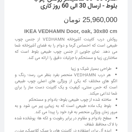
بلوط - ارسال 30 الی 60 روز کاری
25,960,000 تومان
IKEA VEDHAMN Door, oak, 30x80 cm
روکش درب کابینت آشپزخانه VEDHAMN از جنس چوب
طبیعی است که احساس گرما و دوام را به فضای آشپزخانه شما
می دهد. نمای جلویی از جنس چوب طبیعی بلوط است که
ساختاری زیبا و مستحکم با جزئیات دقیق را ارائه می کند.
طراحی بسیار شیک و زیبا
هر درب VEDHAMN منحصر بفرد بنظر می رسد؛ رنگ و
الگو های مختلف که یکی از ویژگی های اصلی چوب طبیعی
است که حس سنتی، کیفیت و یک کابینت دست ساز را برای
شما تداعی میکند.
ساخته شده از چوب طبیعی بلوط؛ بادوام و مستحکم
بلوط یک ماده طبیعی است که به زیبایی پیر می شود و به
مرور زمان ویژگی منحصر به فرد خود را پیدا می کند.
سطح بادوام و مقاوم در برابر رطوبت و لکه ها؛ پوشانده شده
با لاک محافظ شفاف
ایده آل برای استفاده در کابینت های با سبک کلاسیک، مدرن