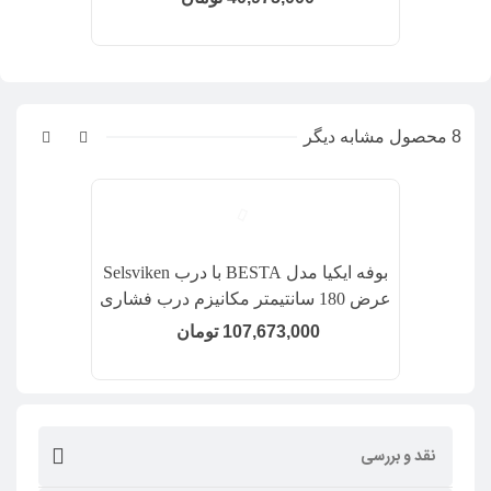
8 محصول مشابه دیگر
بوفه ایکیا مدل BESTA با درب Selsviken
عرض 180 سانتیمتر مکانیزم درب فشاری
رنگ قهوه ای تیره/هایگلاس مشکی/شیشه
107,673,000 تومان
دودی
نقد و بررسی