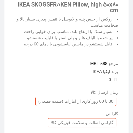
IKEA SKOGSFRÄKEN Pillow, high 50x80
cm
روکش از جنس پنبه و لایوسل با تنفس پذیری بسیار بالا و
ضخامت مناسب
بسیار سبک با ارتفاع بلند، مناسب برای خوابی راحت
پر شده با الیاف هالو و پلی استر با قابلیت شستشو
قابل شستشو در ماشین لباسشویی با دمای 60 درجه
ادامه مطلب
مرجع:
MBL-588
برند:
ایکیا IKEA
0
زمان ارسال کالا
30 تا 60 روز کاری از امارات (قیمت قطعی)
گارانتی
گارانتی اصالت و سلامت فیزیکی کالا