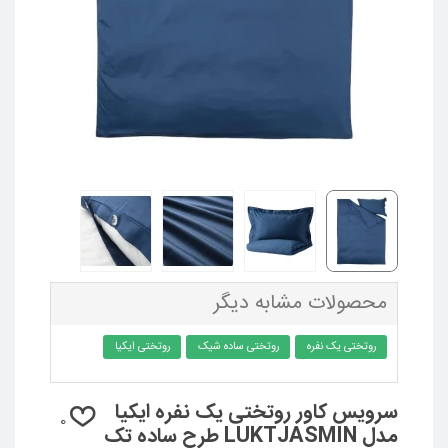
محصولات مشابه دیگر
روتختی یک نفره
روتختی ساده شیک
روتختی ایکیا
سرویس کاور روتختی یک نفره ایکیا
0
مدل LUKTJASMIN طرح ساده تک