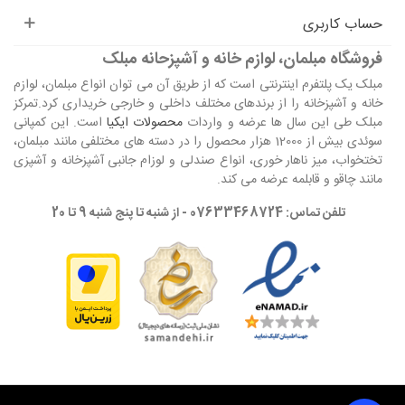
حساب کاربری
فروشگاه مبلمان، لوازم خانه و آشپزحانه مبلک
مبلک یک پلتفرم اینترنتی است که از طریق آن می توان انواع مبلمان، لوازم
خانه و آشپزخانه را از برندهای مختلف داخلی و خارجی خریداری کرد.تمرکز
مبلک طی این سال ها عرضه و واردات
محصولات ایکیا
است. این کمپانی
سوئدی بیش از 12000 هزار محصول را در دسته های مختلفی مانند مبلمان،
تختخواب، میز ناهار خوری، انواع صندلی و لوزام جانبی آشپزخانه و آشپزی
مانند چاقو و قابلمه عرضه می کند.
تلفن تماس: 07633468724 - از شنبه تا پنج شنبه 9 تا 20