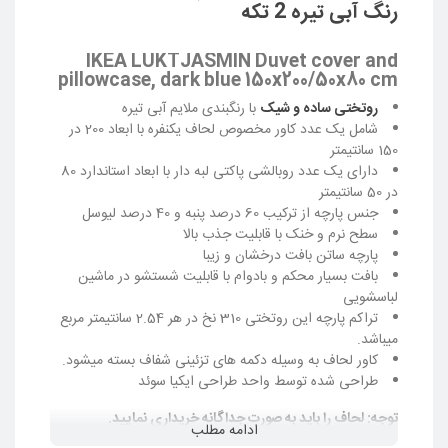
رنگ آبی تیره 2 تکه
IKEA LUKTJASMIN Duvet cover and
pillowcase, dark blue 150x200/50x80 cm
روتختی ساده و شیک
با رنگبندی ملایم آبی تیره
شامل یک عدد کاور مخصوص لحاف یکنفره با ابعاد 200 در
150 سانتیمتر
دارای یک عدد روبالشی پاکتی لبه دار با ابعاد استاندارد 80
در 50 سانتیمتر
جنس پارچه از ترکیب 60 درصد پنبه و 40 درصد لیوسل
سطح نرم و خنک با قابلیت جذب بالا
پارچه ساتن بافت درخشان و زیبا
بافت بسیار محکم و بادوام با قابلیت شستشو در ماشین
لباسشویی
تراکم پارچه این روتختی 310 نخ در هر 2.54 سانتیمتر مربع
میباشد.
کاور لحاف به وسیله دکمه های تزئینی شفاف بسته میشود.
طراحی شده توسط واحد طراحی ایکیا سوئد
توجه: لحاف را باید به صورت جداگانه خریداری نمایید.
ادامه مطلب