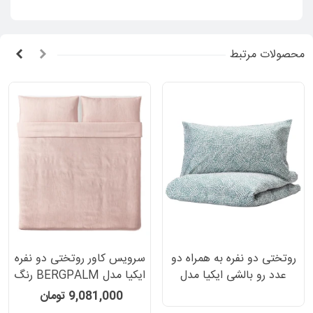
محصولات مرتبط
روتختی دو نفره به همراه دو
سرویس کاور روتختی دو نفره
عدد رو بالشی ایکیا مدل
ایکیا مدل BERGPALM رنگ
TRADKRASSULA
صورتی راه راه 3 تکه
9,081,000 تومان