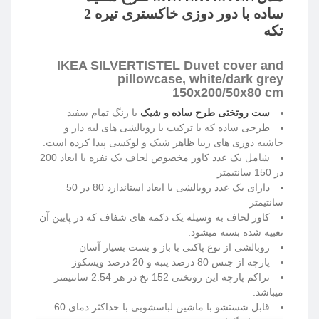
ساده با دور دوزی خاکستری تیره 2
تکه
IKEA SILVERTISTEL Duvet cover and
pillowcase, white/dark grey
150x200/50x80 cm
ست روتختی طرح ساده و شیک
با رنگ تمام سفید
طرحی ساده که با ترکیب با روبالشی های لبه دار و
حاشیه دوزی های زیبا ظاهر شیک و لوکسی پیدا کرده است.
شامل یک عدد کاور مخصوص لحاف یک نفره با ابعاد 200
در 150 سانتیمتر
دارای یک عدد روبالشی با ابعاد استاندارد 80 در 50
سانتیمتر
کاور لحاف به وسیله یک دکمه های شفاف که در پایین آن
تعبیه شده بسته میشود.
روبالشی از نوع پاکتی با باز و بست بسیار آسان
پارچه از جنس 80 درصد پنبه و 20 درصد ویسکوز
تراکم پارچه این روتختی 152 نخ در هر 2.54 سانتیمتر
میباشد.
قابل شستشو با ماشین لباسشویی با حداکثر دمای 60