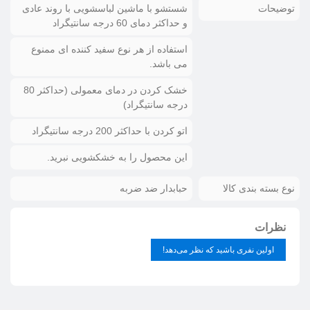
توضیحات
شستشو با ماشین لباسشویی با روند عادی
و حداکثر دمای 60 درجه سانتیگراد
استفاده از هر نوع سفید کننده ای ممنوع
می باشد.
خشک کردن در دمای معمولی (حداکثر 80
درجه سانتیگراد)
اتو کردن با حداکثر 200 درجه سانتیگراد
این محصول را به خشکشویی نبرید.
نوع بسته بندی کالا
حبابدار ضد ضربه
نظرات
اولین نفری باشید که نظر می‌دهد!