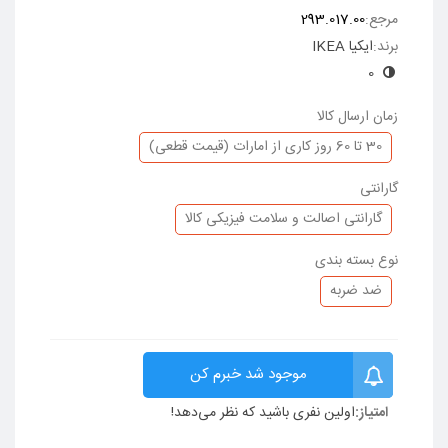
طراحی شده توسط: میا لاگرمن
مرجع:
293.017.00
برند:
ایکیا IKEA
این صندلی برای مصارف خانگی مورد آزمایش قرار گرفته و موفق
به کسب گواهینامه های دوام و ایمنی EN 12520 و EN 1022
0
شده است.
زمان ارسال کالا
توجه: این محصول به آسانی توسط خود شما قابل مونتاژ میباشد.
30 تا 60 روز کاری از امارات (قیمت قطعی)
گارانتی
گارانتی اصالت و سلامت فیزیکی کالا
نوع بسته بندی
ضد ضربه
موجود شد خبرم کن
امتیاز:
اولین نفری باشید که نظر می‌دهد!