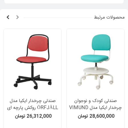
محصولات مرتبط
صندلی کودک و نوجوان
صندلی چرخدار ایکیا مدل
چرخدار ایکیا مدل VIMUND
ÖRFJÄLL روکش پارچه ای
روکش پارچه ای رنگ فیروزه
رنگ قرمز/مشکی
28,600,000 تومان
26,312,000 تومان
ای