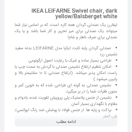
IKEA LEIFARNE Swivel chair, dark
yellow/Balsberget white
لیفارن یک صندلی گردان همه کاره است، که بر اساس نیاز شما
میتواند یک صندلی برای میز تحریر و کار شما باشد و یا یک
صندلی برای صرف ناهار و شام!
صندلی گردان پایه ثابت ایکیا مدل LEIFARNE بدنه سفید
نشیمن زرد
طراحی بسیار ساده و شیک با رعایت اصول ارگونومی
امکان تنظیم ارتفاع نشیمن صندلی با گردش به سمت چپ یا
راست امکان پذیر میباشد. (ارتفاع صندلی تا 10 سانتیمتر بالا و
پایین میشود.)
نشیمن صندلی به گونه ای طراحی شده که به خوبی کمر و
ستون فقرات شما را در بر میگیرد.
نشیمن از جنس پلاستیک پلی پروپیلن تقویت شده، بادوام و
مقاوم با نگهداری بسیار آسان
براکت و پایه ها: از جنس فولاد با پوشش ضد زنگ اپوکسی/
پلی استر
ادامه مطلب
وزن بسیار سبک در حدود 6.5 کیلوگرم
ظرفیت تحمل وزن تا 110 کیلوگرم