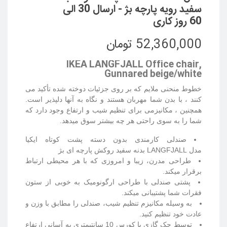
سفید رویه پارچه بژ - ارسال 30 الی
60 روز کاری
52,360,000 تومان
IKEA LANGFJALL Office chair,
Gunnared beige/white
خطوط منحنی ملایم که بر روی جزئیات دوخته شده تأکید می
کنند ، با بدن شما مهربان هستند و نگاه به آنها دلپذیر است.
همچنین ، مکانیزمی برای تنظیم شیب و ارتفاع وجود دارد که
شما را به سوی راحتی هر چه بیشتر سوق میدهد.
صندلی کارمندی بدون دسته پشت کوتاه ایکیا
مدل LANGFJALL
بدنه سفید روکش پارچه ای بژ
طراحی مدرن، زیبا و امروزی که با هر محیطی ارتباط
برقرار میکند.
پشتی صندلی با طراحی ارگونومیک به خوبی از ستون
فقرات شما پشتیبانی میکند.
به وسیله مکانیزم تنظیم شیب، صندلی را مطابق با وزن و
عادت خود تنظیم کنید.
توسط جک گازی با کورس 10 سانتیمتری به آسانی ارتفاع