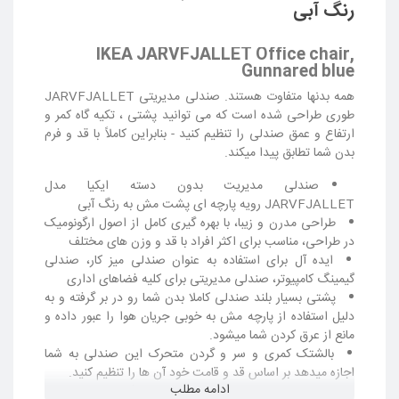
رنگ آبی
IKEA JARVFJALLET Office chair,
Gunnared blue
همه بدنها متفاوت هستند. صندلی مدیریتی JARVFJALLET
طوری طراحی شده است که می توانید پشتی ، تکیه گاه کمر و
ارتفاع و عمق صندلی را تنظیم کنید - بنابراین کاملاً با قد و فرم
بدن شما تطابق پیدا میکند.
صندلی مدیریت بدون دسته ایکیا مدل
JARVFJALLET رویه پارچه ای پشت مش به رنگ آبی
طراحی مدرن و زیبا، با بهره گیری کامل از اصول ارگونومیک
در طراحی، مناسب برای اکثر افراد با قد و وزن های مختلف
ایده آل برای استفاده به عنوان صندلی میز کار، صندلی
گیمینگ کامپیوتر، صندلی مدیریتی برای کلیه فضاهای اداری
پشتی بسیار بلند صندلی کاملا بدن شما رو در بر گرفته و به
دلیل استفاده از پارچه مش به خوبی جریان هوا را عبور داده و
مانع از عرق کردن شما میشود.
بالشتک کمری و سر و گردن متحرک این صندلی به شما
اجازه میدهد بر اساس قد و قامت خود آن ها را تنظیم کنید.
ادامه مطلب
ارتفاع نشیمن صندلی به وسیله یک جک گازی 10 سانتیمتری