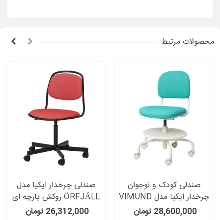
کیلوگرمی
وزن در حدود 19 کیلوگرم
ظرفیت تحمل وزن تا 110 کیلوگرم
طراحی شده توسط: خانم اوا لیلیا لوونیلم
محصولات مرتبط
در صورت نیاز به دسته میتوانید این محصول را همراه با دسته های
مدل JARVFJALLET خریداری نمایید.
این صندلی برای استفاده در کلیه فضاهای اداری و عمومی مورد
آزمایش قرار گرفته است و توانسته الزامات دوام، ثبات و کیفیت
ساخت را که در استاندارد های
EN 1335
و
ANSI/BIFMA
x5.1
تعیین شده با موفقیت پشت سر بگذارد
.
توجه: این محصول به آسانی توسط خود شما قابل مونتاژ میباشد
.
صندلی کودک و نوجوان
صندلی چرخدار ایکیا مدل
چرخدار ایکیا مدل VIMUND
ÖRFJÄLL روکش پارچه ای
روکش پارچه ای رنگ فیروزه
رنگ قرمز/مشکی
28,600,000 تومان
26,312,000 تومان