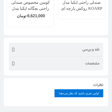
صندلی راحتی ایکیا مدل
کوسن مخصوص صندلی
KOARP روکش پارچه ای
راحتی بچگانه ایکیا مدل
رنگ بژ روشن
POANG رویه طرح
6,621,000 تومان
دایناسور
نقد و بررسی
مشخصات
نظرات
اولین نفری باشید که نظر می‌دهد!