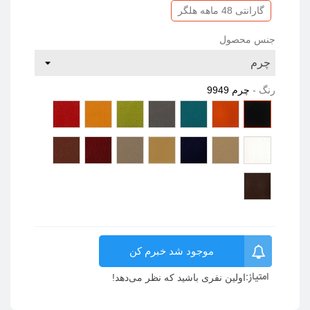
گارانتی 48 ماهه هلگر
جنس محصول
رنگ
-
چرم 9949
چرم
چرم
چرم
چرم
چرم
چرم
چرم
9966
9964
9962
9960
9953
9952
9949
چرم
چرم
چرم
چرم
چرم
چرم
چرم
9988
9987
9976
9975
9974
9972
9967
چرم
9989
موجود شد خبرم کن
امتیاز:
اولین نفری باشید که نظر می‌دهد!