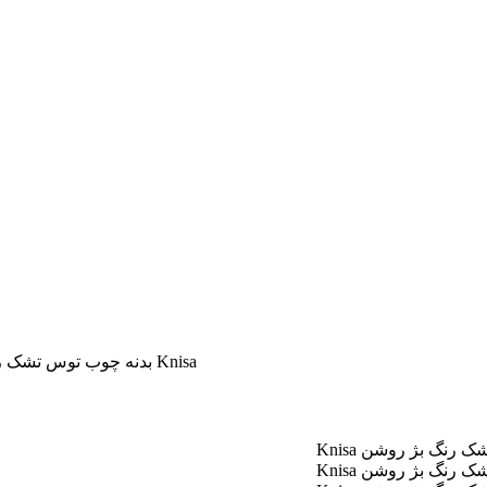
صندلی راحتی بهمراه زیرپایی ایکیا مدل POANG بدنه چوب توس تشک رنگ بژ روشن Knisa