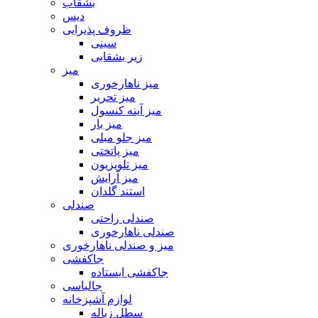
بشقاب
دیس
ظروف پذیرایی
سینی
زیر بشقابی
میز
میز ناهارخوری
میز تحریر
میز آینه کنسول
میز بار
میز جلو مبلی
میز پاتختی
میز تلویزیون
میز آرایش
استند گلدان
صندلی
صندلی راحتی
صندلی ناهارخوری
میز و صندلی ناهارخوری
جاکفشی
جاکفشی ایستاده
جالباسی
لوازم آشپزخانه
سطل زباله