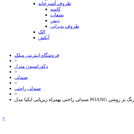
ظروف آشپزخانه
کاسه
بشقاب
دیس
ظروف پذیرایی
الک
آبکش
فروشگاه اینترنتی مبلک
>
دکوراسیون منزل
>
صندلی
>
صندلی راحتی
>
×