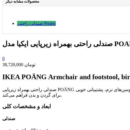
محصولات مشابه دیگر
صندلی راحتی Poang
0
38,720,000 تومان
IKEA POÄNG Armchair and footstool, birc
صندلی راحتی بهمراه زیرپایی POÄNG یک ست راحت و بادوام با طراحی کلاسیک و ارگونومیک است که برای استراحت و آرامش طراحی شده است. این صندلی با پشتی بلند و کوسن‌های نرم، پشتیبانی خوبی
برای گردن و بدن فراهم می‌کند.
ابعاد و مشخصات کلی
صندلی