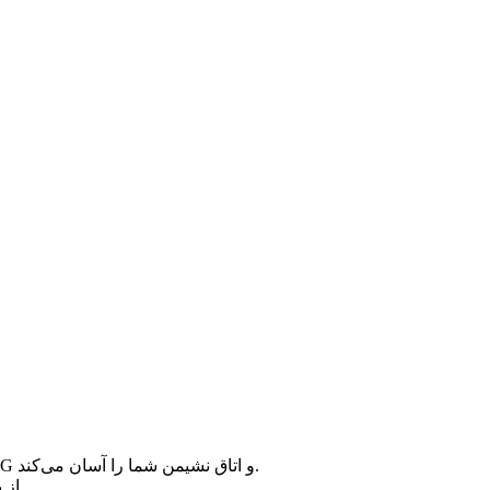
طیف وسیعی از کوسن‌های مختلف صندلی، تغییر ظاهر POÄNG و اتاق نشیمن شما را آسان می‌کند.
کوسن Knisa از پارچه ای بادوام اما نرم و صاف ساخته شده است.