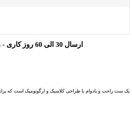
صندلی راحتی بهمراه زیرپایی ایکیا مدل POANG بدنه چوب توس تشک رنگ بژ روشن Knisa - ارسال 30 الی 60 روز کاری