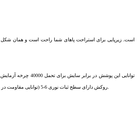
روکش دارای سطح ثبات نوری 6-5 (توانایی مقاومت در برابر محو شدن رنگ) در مقیاس 1 تا 8 است. طبق استانداردهای صنعت، سطح ثبات نوری 4 یا بالاتر برای استفاده خانگی مناسب است.