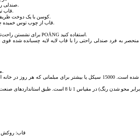
با این کوسن بژ روی POÄNG، صندلی راحتی جلوه متمایزی پیدا می کند.
قاب توس خمیده با لایه چسب، انعطاف پذیری راحتی را ارائه می دهد.
کوسن با یک دوخت ظریف در کناره طراحی شده است که ظاهری خاص به آن می‌بخشد.
قاب از چوب توس خمیده چند لایه ساخته شده است که یک ماده بسیار قوی و بادوام است.
برای نشستن راحت‌تر و آرامش بخش‌تر، می‌توانید از صندلی راحتی همراه با زیرپایی POÄNG استفاده کنید.
مناسب برای استفاده توسط افرادی با وزن حداکثر 110 کیلوگرم.
قاب: روکش چ