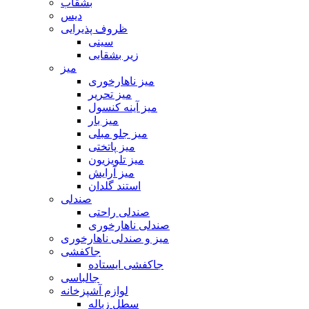
بشقاب
دیس
ظروف پذیرایی
سینی
زیر بشقابی
میز
میز ناهارخوری
میز تحریر
میز آینه کنسول
میز بار
میز جلو مبلی
میز پاتختی
میز تلویزیون
میز آرایش
استند گلدان
صندلی
صندلی راحتی
صندلی ناهارخوری
میز و صندلی ناهارخوری
جاکفشی
جاکفشی ایستاده
جالباسی
لوازم آشپزخانه
سطل زباله