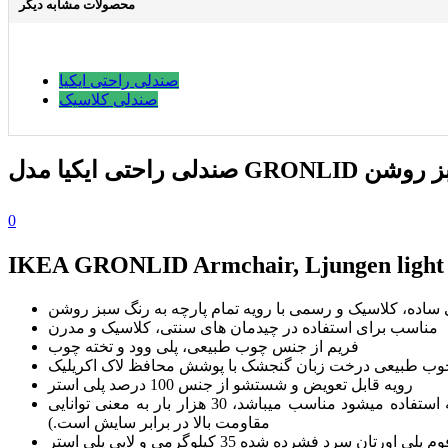
محصولات مشابه دیگر
صندلی راحتی ایکیا
صندلی کلاسیک
رچه رنگ سبز روشن
0
IKEA GRONLID Armchair, Ljungen light
 ساده، کلاسیک و رسمی با رویه تمام پارچه به رنگ سبز روشن
مناسب برای استفاده در چیدمان های سنتی، کلاسیک و مدرن
فریم از جنس چوب طبیعی، پلی وود و تخته چوب
چوب طبیعی درخت زبان گنجشک با پوشش محافظ لاک اکریلیک
رویه قابل تعویض و شستشو از جنس 100 درصد پلی استر
این پوشش در آزمایش های انجام شده توانسته تا 45 هزار بار سایش را تحمل کند. (15 هزار بار یا بیشتر برای مبلمانی که هر روز در خانه استفاده میشود مناسب میباشد، 30 هزار بار به معنی توانایی
مقاومت بالا در برابر سایش است.)
ن سرد فشرده شده 35 کیلوگرمی و لایی پلی استر