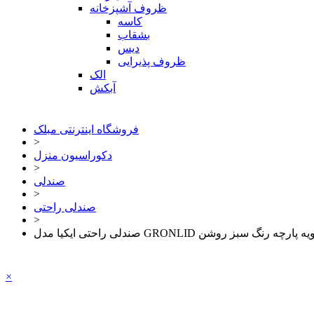
ظروف آشپزخانه
کاسه
بشقاب
دیس
ظروف پذیرایی
الک
آبکش
فروشگاه اینترنتی مبلک
>
دکوراسیون منزل
>
صندلی
>
صندلی راحتی
>
ی راحتی ایکیا مدل GRONLID رویه پارچه رنگ سبز روشن
×