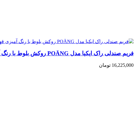
فریم صندلی راک ایکیا مدل POÄNG روکش بلوط با رنگ آمیزی قهوه ای
16,225,000 تومان