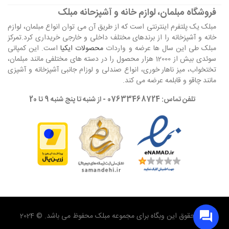
فروشگاه مبلمان، لوازم خانه و آشپزحانه مبلک
مبلک یک پلتفرم اینترنتی است که از طریق آن می توان انواع مبلمان، لوازم
خانه و آشپزخانه را از برندهای مختلف داخلی و خارجی خریداری کرد.تمرکز
مبلک طی این سال ها عرضه و واردات
محصولات ایکیا
است. این کمپانی
سوئدی بیش از 12000 هزار محصول را در دسته های مختلفی مانند مبلمان،
تختخواب، میز ناهار خوری، انواع صندلی و لوزام جانبی آشپزخانه و آشپزی
مانند چاقو و قابلمه عرضه می کند.
تلفن تماس: 07633468724 - از شنبه تا پنج شنبه 9 تا 20
تمام حقوق این وبگاه برای مجموعه مبلک محفوظ می باشد. © 2024