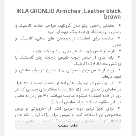
IKEA GRONLID Armchair, Leather black
brown
صندلی راحتی ایکیا مدل گرونلید، طراحی ساده، کلاسیک و
رسمی با رویه تمام چرم به رنگ قهوه ای تیره
مناسب برای استفاده در چیدمان های سنتی، کلاسیک و
مدرن
فریم از جنس چوب طبیعی، پلی وود و تخته چوب
پایه های از جنس چوب طبیعی درخت زبان گنجشک با
پوشش محافظ لاک اکریلیک
رویه از جنس چرم مصنوعی PU، مقاوم در برابر سایش و
نفوذ مایعات
این پوشش در آزمایش های انجام شده توانسته تا 50 هزار
بار سایش را تحمل کند. (15 هزار بار یا بیشتر برای مبلمانی که هر
روز در خانه استفاده میشود مناسب میباشد، 30 هزار بار به معنی
توانایی مقاومت بالا در برابر سایش است.)
برای تمیز کردن رویه چرمی ابتدا از جاروبرقی و برس
مخصوص آن استفاده کنید و سپس برای پاک کردن لکه های
احتمالی از یک اسفنج مرطوب شده در آب یا محلول صابون ملایم
ادامه مطلب
استفاده نمایید.
مواد پر کننده نشیمن: ترکیب فوم پلی اورتان سرد فشرده