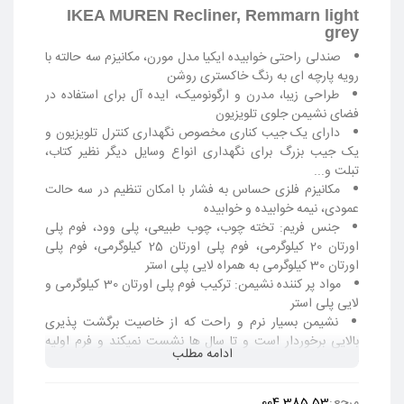
IKEA MUREN Recliner, Remmarn light
grey
صندلی راحتی خوابیده ایکیا مدل مورن، مکانیزم سه حالته با
رویه پارچه ای به رنگ خاکستری روشن
طراحی زیبا، مدرن و ارگونومیک، ایده آل برای استفاده در
فضای نشیمن جلوی تلویزیون
دارای یک جیب کناری مخصوص نگهداری کنترل تلویزیون و
یک جیب بزرگ برای نگهداری انواع وسایل دیگر نظیر کتاب،
تبلت و...
مکانیزم فلزی حساس به فشار با امکان تنظیم در سه حالت
عمودی، نیمه خوابیده و خوابیده
جنس فریم: تخته چوب، چوب طبیعی، پلی وود، فوم پلی
اورتان 20 کیلوگرمی، فوم پلی اورتان 25 کیلوگرمی، فوم پلی
اورتان 30 کیلوگرمی به همراه لایی پلی استر
مواد پر کننده نشیمن: ترکیب فوم پلی اورتان 30 کیلوگرمی و
لایی پلی استر
نشیمن بسیار نرم و راحت که از خاصیت برگشت پذیری
بالایی برخوردار است و تا سال ها نشست نمیکند و فرم اولیه
ادامه مطلب
خود را حفظ میکند.
پایه های از جنس چوب طبیعی درخت توس با پوشش
محافظ لاک اکریلیک
مرجع:
004.385.53