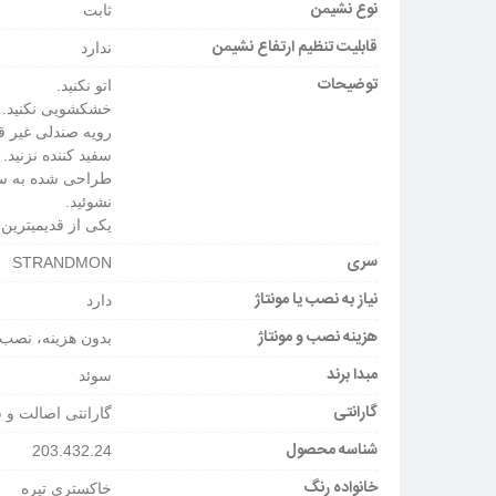
نوع نشیمن
ثابت
قابلیت تنظیم ارتفاع نشیمن
ندارد
توضیحات
اتو نکنید.
خشکشویی نکنید.
رویه صندلی غیر ق
سفید کننده نزنید.
طراحی شده به سبک مب
نشوئید.
یکی از قدیمیترین صندلی ه
سری
STRANDMON
نیاز به نصب یا مونتاژ
دارد
هزینه نصب و مونتاژ
بدون هزینه، نصب 
مبدا برند
سوئد
گارانتی
گارانتی اصالت و 
شناسه محصول
203.432.24
خانواده رنگ
خاکستری تیره