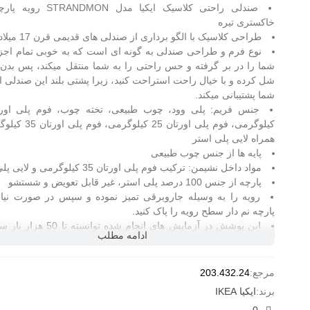
صندلی راحتی کلاسیک ایکیا مدل DMON
خاکستری تیره
طراحی کلاسیک با الگو برداری از صندلی های قدیمی قرن 17 میلادی
نوع فرم و طراحی صندلی به گونه ای است که به خوبی تمام اجز
شما را در بر گرفته و حس راحتی را به شما منتقل میکند، پس بدن 
شل کرده و با خیال راحت استراحت کنید، زیرا پشتی بلند این صندلی ا
شما پشتیبانی میکند.
کیلوگرمی، فوم پلی اورتان 25 کیل
همراه لایی پلی استر
پایه ها از جنس چوب طبیعی
مواد داخل نشیمن: ترکیب فوم پلی اورتان 35 کیلوگرمی و لایی پلی استر
پارچه از جنس 100 درصد پلی استر، غیر قابل تعویض و شستشو
رویه را به وسیله جاروبرقی تمیز نموده و سپس در صورت نیاز
پارچه نم دار سطح رویه را پاک کنید.
این پوشش در آزمایش های انجام شده توانست
ادامه مطلب
تحمل کند. (15 هزار بار یا بیشتر برای مبلمانی که هر روز در خانه
میشود مناسب میباشد، 30 هزار بار به معنی توانایی مقاومت بال
سایش است.)
مرجع:
203.432.24
وزن حدود 31 کیلوگرم
برند:
ایکیا IKEA
ظرفیت تحمل وزن تا 110 کیلوگرم