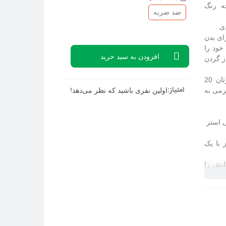
STRAN رویه پارچه رنگ
ضد ضربه
ای بدن
خود را
افزودن به سبد خرید
ز گردن
جنس فریم: پلی وود، چوب طبیعی، تخته چوب، فوم پلی اورتان 20
امتیاز:
وگرمی، فوم پلی اورتان 35 کیلوگرمی به
اولین نفری باشید که نظر می‌دهد!
 با یک
ه تا 50 هزار بار سایش را
 استفاده
ا در برابر