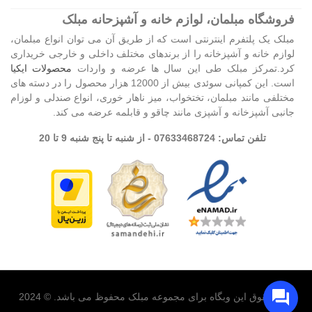
فروشگاه مبلمان، لوازم خانه و آشپزحانه مبلک
مبلک یک پلتفرم اینترنتی است که از طریق آن می توان انواع مبلمان،
لوازم خانه و آشپزخانه را از برندهای مختلف داخلی و خارجی خریداری
کرد.تمرکز مبلک طی این سال ها عرضه و واردات
محصولات ایکیا
است. این کمپانی سوئدی بیش از 12000 هزار محصول را در دسته های
مختلفی مانند مبلمان، تختخواب، میز ناهار خوری، انواع صندلی و لوزام
جانبی آشپزخانه و آشپزی مانند چاقو و قابلمه عرضه می کند.
تلفن تماس: 07633468724 - از شنبه تا پنج شنبه 9 تا 20
تمام حقوق این وبگاه برای مجموعه مبلک محفوظ می باشد. © 2024