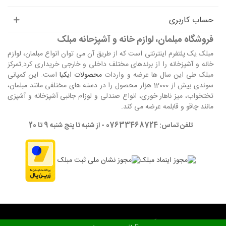
حساب کاربری
فروشگاه مبلمان، لوازم خانه و آشپزحانه مبلک
مبلک یک پلتفرم اینترنتی است که از طریق آن می توان انواع مبلمان، لوازم
خانه و آشپزخانه را از برندهای مختلف داخلی و خارجی خریداری کرد.تمرکز
مبلک طی این سال ها عرضه و واردات
محصولات ایکیا
است. این کمپانی
سوئدی بیش از 12000 هزار محصول را در دسته های مختلفی مانند مبلمان،
تختخواب، میز ناهار خوری، انواع صندلی و لوزام جانبی آشپزخانه و آشپزی
مانند چاقو و قابلمه عرضه می کند.
تلفن تماس: 07633468724 - از شنبه تا پنج شنبه 9 تا 20
تمام حقوق این وبگاه برای مجموعه مبلک محفوظ می باشد. © 2024