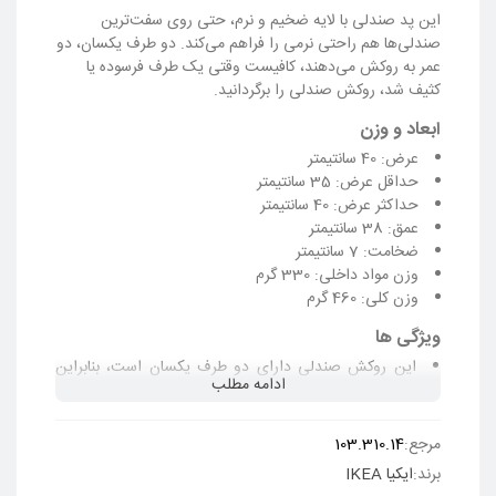
این پد صندلی با لایه ضخیم و نرم، حتی روی سفت‌ترین
صندلی‌ها هم راحتی نرمی را فراهم می‌کند. دو طرف یکسان، دو
عمر به روکش می‌دهند، کافیست وقتی یک طرف فرسوده یا
کثیف شد، روکش صندلی را برگردانید.
ابعاد و وزن
عرض: 40 سانتیمتر
حداقل عرض: 35 سانتیمتر
حداکثر عرض: 40 سانتیمتر
عمق: 38 سانتیمتر
ضخامت: 7 سانتیمتر
وزن مواد داخلی: 330 گرم
وزن کلی: 460 گرم
ویژگی ها
این روکش صندلی دارای دو طرف یکسان است، بنابراین
ادامه مطلب
می‌توان آن را برای استفاده یکنواخت‌تر پشت و رو کرد.
نگهداری روکش آسان است زیرا قابل شستشو با ماشین
لباسشویی می‌باشد.
مرجع:
103.310.14
بست‌های قلاب و حلقه، زیرنشیمنی را در جای خود ثابت نگه
برند:
ایکیا IKEA
می‌دارند.