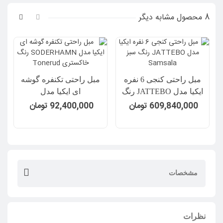
استفاده از سفید کننده ممنوع!
8 محصول مشابه دیگر
خشک شویی ممنوع!
اتو با حداکثر دمای 150 درجه سانتیگراد.
مبل راحتی کنجی 6 نفره
مبل راحتی تکنفره گوشه
ب
ایکیا مدل JATTEBO رنگ
ای ایکیا مدل
سبز Samsala
SODERHAMN رنگ
609,840,000 تومان
92,400,000 تومان
خاکستری Tonerud
مشخصات
نظرات