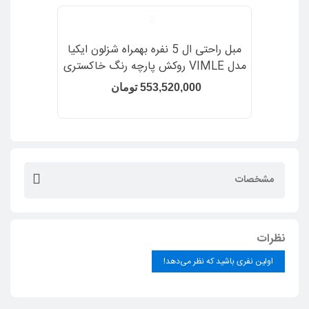
مبل راحتی ال 5 نفره بهمراه شزلون ایکیا
مدل VIMLE روکش پارچه رنگ خاکستری
Gunnared
553,520,000 تومان
مشخصات
نظرات
اولین نفری باشید که نظر می‌دهد!