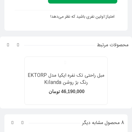
ظرفیت: 2 نفره
امکان شستشوی روکش
:
ندارد
امتیاز:
ارتقاع تکیه گاه: 68 سانتیمتر
اولین نفری باشید که نظر می‌دهد!
عرض: 141 سانتیمتر
عمق: 98 سانتیمتر
ارتفاع: 83 سانتیمتر
ارتفاع فضای خالی زیر مبلمان: 6 سانتیمتر
محصولات مرتبط
عرض نشیمن: 141 سانتیمتر
عمق نشیمن: 55 سانتیمتر
ارتفاع نشیمن: 48 سانتیمتر
وزن کلی: حدود 48 کیلوگرم
مبل راحتی تک نفره ایکیا مدل EKTORP
توصیه های نگهداری:
رنگ بژ روشن Kilanda
فریم مبل را به وسیله جاروبرقی یا یک پارچه مرطوب تمیز
46,190,000 تومان
نمایید.
روکش مبل را در برابر نور مستقیم خورشید محافظت کنید.
از جاروبرقی و سری مخصوص آن برای تمیز کردن رویه
چرمی مبل استفاده کنید.
8 محصول مشابه دیگر