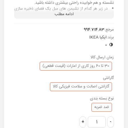
نشسته و هم خوابیده راحتی بیشتری داشته باشید.
در زیر هر کدام از نشیمن های مبل یک فضای ذخیره سازی
ادامه مطلب
مستقل تعبیه شده است. (فضایی مناسب و مخفی برای گذاشتن
وسایل و لوازم اضافه)
استفاده از مکانیزم آرام بند باعث باز و بست راحت فضای
مرجع:
994.714.83
ذخیره سازی زیر نشیمن ها می شود.
برند:
ایکیا IKEA
روکش سامسالا از الیاف مصنوعی پلی استر بافته شده است،
این پارچه لمس نرم و راحتی دارد و در برابر سایش نیز بسیار
0
مقاوم است.
این روکش دارای درجه مقاومت نوری 5 (قابلیت مقاومت در
زمان ارسال کالا
برابر محو شدن رنگ) در مقیاس 1 تا 8 است. طبق استانداردهای
30 تا 60 روز کاری از امارات (قیمت قطعی)
صنعت، سطح نور 4 یا بالاتر برای مصارف خانگی مناسب است.
توانایی این پوشش برای مقاومت در برابر سایش برای تحمل
گارانتی
25000 چرخه آزمایش شده است. 15000 چرخه یا بیشتر برای
گارانتی اصالت و سلامت فیزیکی کالا
مبلمانی که هر روز در خانه استفاده می شود مناسب است.
این روکش به راحتی تمیز می شود زیرا قابل جدا شدن و
نوع بسته بندی
شستشو با ماشین لباسشویی است.
کیفیت ساخت و دوام بسیار بالا؛ این مبل 10 سال گارانتی
ضد ضربه
ایکیا را دارد.
فریم نشیمن: الوار چوبی چند لایه،ورق خرده چوب،تخته
+
-
فیبر،پلای وود،چوب جامد،فوم پلی اورتان 20 کیلوگرمی،رنگ