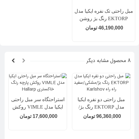
مبل را به وسیله جاروبرقی یا یک پارچه مرطوب تمیز نمایید.
مبل راحتی تک نفره ایکیا مدل
روکش مبل قابل شستشو بوده (شستشو با ماشین با حداکثر
EKTORP رنگ بژ روشن
دمای 40 درجه سانتیگراد و فرایند عادی)
Kilanda
46,190,000 تومان
به طور جداگانه شستشه شود.
استفاده از سفید کننده ممنوع!
خشک شویی ممنوع!
اتو با حداکثر دمای 110 درجه سانتیگراد.
8 محصول مشابه دیگر
مبل راحتی دو نفره ایکیا
استراحتگاه سر مبل راحتی
مدل EKTORP رنگ بژ/
ایکیا مدل VIMLE روکش
مشکی/سفید راه راه
پارچه رنگ خاکستری
96,360,000 تومان
17,600,000 تومان
Hallarp
Karlshov