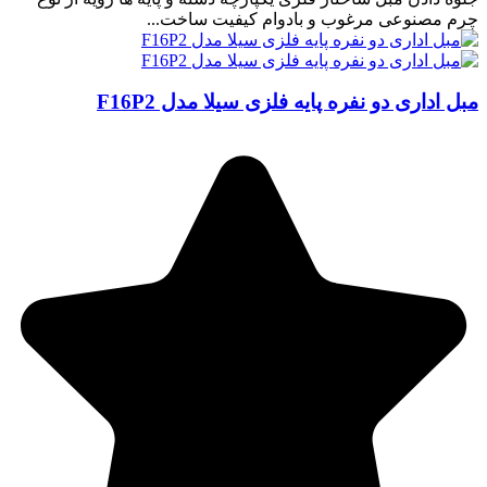
چرم مصنوعی مرغوب و بادوام کیفیت ساخت...
مبل اداری دو نفره پایه فلزی سیلا مدل F16P2