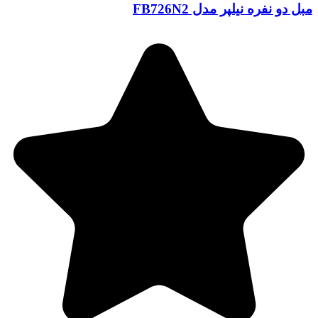
مبل دو نفره نیلپر مدل FB726N2