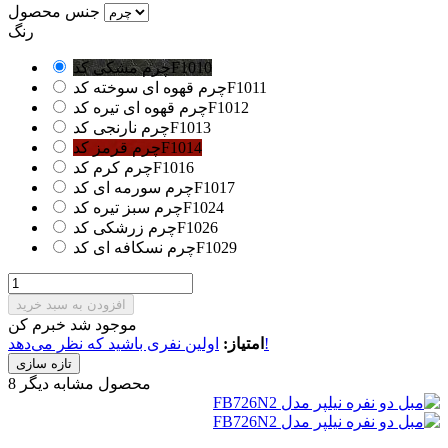
جنس محصول
رنگ
چرم مشکی کدF1010
چرم قهوه ای سوخته کدF1011
چرم قهوه ای تیره کدF1012
چرم نارنجی کدF1013
چرم قرمز کدF1014
چرم کرم کدF1016
چرم سورمه ای کدF1017
چرم سبز تیره کدF1024
چرم زرشکی کدF1026
چرم نسکافه ای کدF1029
افزودن به سبد خرید
موجود شد خبرم کن
اولین نفری باشید که نظر می‌دهد!
امتیاز:
8 محصول مشابه دیگر