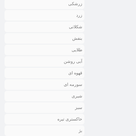
زرشکی
زرد
شکلاتی
بنفش
طلایی
آبی روشن
قهوه ای
سورمه ای
شیری
سبز
خاکستری تیره
بژ