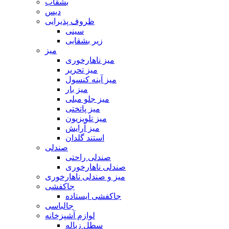
بشقاب
دیس
ظروف پذیرایی
سینی
زیر بشقابی
میز
میز ناهارخوری
میز تحریر
میز آینه کنسول
میز بار
میز جلو مبلی
میز پاتختی
میز تلویزیون
میز آرایش
استند گلدان
صندلی
صندلی راحتی
صندلی ناهارخوری
میز و صندلی ناهارخوری
جاکفشی
جاکفشی ایستاده
جالباسی
لوازم آشپزخانه
سطل زباله