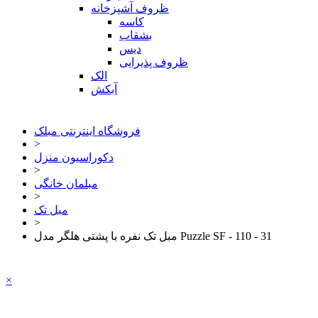
ظروف آشپزخانه
کاسه
بشقاب
دیس
ظروف پذیرایی
الک
آبکش
فروشگاه اینترنتی مبلک
>
دکوراسیون منزل
>
مبلمان خانگی
>
مبل تک
>
مبل تک نفره با پشتی هلگر مدل Puzzle SF - 110 - 31
×