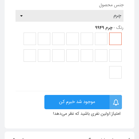
جنس محصول
رنگ
-
چرم 9949
چرم
چرم
چرم
چرم
چرم
چرم
چرم
9966
9964
9962
9960
9953
9952
9949
چرم
چرم
چرم
چرم
چرم
چرم
چرم
9988
9987
9976
9975
9974
9972
9967
چرم
9989
موجود شد خبرم کن
امتیاز:
اولین نفری باشید که نظر می‌دهد!