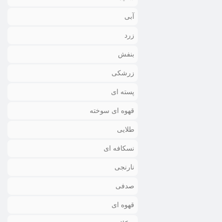
آبی
زرد
بنفش
زرشکی
پسته ای
قهوه ای سوخته
طلایی
نسکافه ای
نارنجی
صدفی
قهوه ای