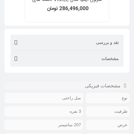
عریض روکش پارچه رنگ بژ Hallarp
286,496,000 تومان
نقد و بررسی
مشخصات
مشخصات فیزیکی
نوع
مبل راحتی
ظرفیت
3 نفره
عرض
207 سانتیمتر