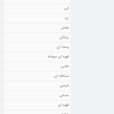
آبی
زرد
بنفش
زرشکی
پسته ای
قهوه ای سوخته
طلایی
نسکافه ای
نارنجی
صدفی
قهوه ای