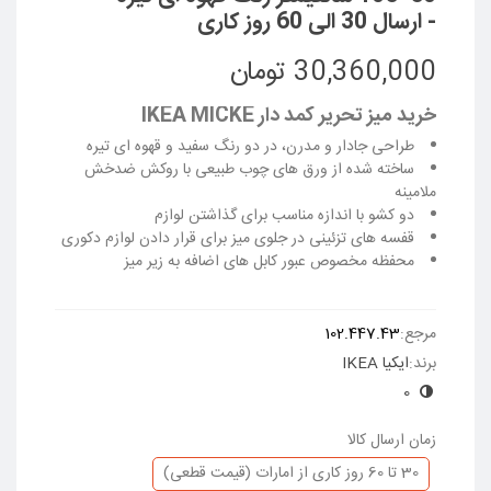
- ارسال 30 الی 60 روز کاری
30,360,000 تومان
خرید میز تحریر کمد دار IKEA MICKE
طراحی جادار و مدرن، در دو رنگ سفید و قهوه ای تیره
ساخته شده از ورق های چوب طبیعی با روکش ضدخش
ملامینه
دو کشو با اندازه مناسب برای گذاشتن لوازم
قفسه های تزئینی در جلوی میز برای قرار دادن لوازم دکوری
محفظه مخصوص عبور کابل های اضافه به زیر میز
ادامه مطلب
مرجع:
102.447.43
برند:
ایکیا IKEA
0
زمان ارسال کالا
30 تا 60 روز کاری از امارات (قیمت قطعی)