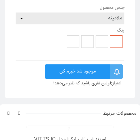
جنس محصول
رنگ
آنتیک
آنتیک
سفید
قرمز
جویز
لایت
و
مشکی
C160
C120
مشکی
C130
C170
موجود شد خبرم کن
امتیاز:
اولین نفری باشید که نظر می‌دهد!
محصولات مرتبط
استند لپ تاپ ایکیا مدل VITTSJO