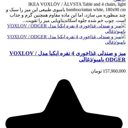
IKEA VOXLÖV / ÄLVSTA Table and 4 chairs, light
bamboo/rattan white, 180x90 cm بامبوی طبیعی این میز را سبک و
چند منظوره می سازد، اما این ماده مقاوم همچنین گرم و جذاب
است. چوب خم شده جلوه اسکاندیناویایی میز را تقویت...
میز و صندلی غذاخوری 4 نفره ایکیا مدل VOXLOV /
ODGER بامبو/ذغالی
157,960,000 تومان