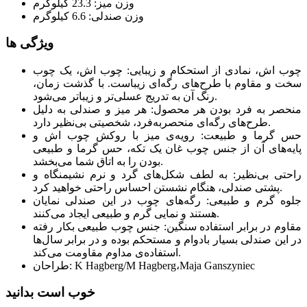
وزن میز: 23.3 کیلوگرم
وزن صندلی: 6.6 کیلوگرم
ویژگی ها
چوب اش، نمادی از استحکام و زیبایی: چوب اش، یک چوب
سخت و مقاوم با طرح‌های رگه‌ای زیباست. با گذشت زمان،
رنگ آن به تدریج عسلی‌تر و زیباتر می‌شود.
منحصر به فرد بودن هر محصول: هر میز و صندلی به دلیل
طرح‌های رگه‌ای منحصربه‌فرد، شخصیتی بی‌نظیر دارد.
حس گرما و طبیعت: رویه‌ی میز با روکش چوب اش و
پایه‌های آن از جنس چوب غان یک تکه، حس گرما و طبیعی
بودن را به اتاق شما می‌بخشد.
راحتی بی‌نظیر: به لطف شکل‌های گرد و نرم نشیمنگاه و
پشتی صندلی، هنگام نشستن احساس راحتی خواهید کرد.
جلوه گرم و طبیعی: رگه‌های چوب در این صندلی نمایان
هستند و نمایی گرم و طبیعی ایجاد می‌کنند.
مقاوم در برابر استفاده سنگین: جنس چوب طبیعی بکار رفته
در این صندلی بسیار بادوام و مستحکم بوده و در برابر سال‌ها
استفاده‌ی مداوم مقاومت می‌کند.
طراحان: K Hagberg/M Hagberg،Maja Ganszyniec
خوب است بدانید