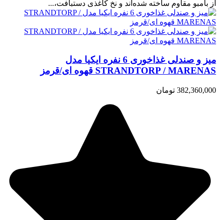
از بامبو مقاوم ساخته شده‌اند و نخ کاغذی دستبافت،...
میز و صندلی غذاخوری 6 نفره ایکیا مدل
STRANDTORP / MARENAS قهوه ای/قرمز
382,360,000 تومان