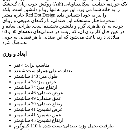
روکش چوب زبان گنجشک (Ash) لاک خورده، جذابیت اسکاندیناویایی
را به خانه شما می‌آورد. این میز نه تنها زیبا و دلنشین است، بلکه
جایزه معتبر Red Dot Design را نیز به خود اختصاص داده
است. ساختار مستحکم این صندلی، با رگه‌های طبیعی و زیبای
چوب، به آن ظاهری گرم و دلنشین بخشیده است. طراحی ساده و
در عین حال کاربردی آن، که ریشه در صندلی‌های دهه‌های 50 و 60
میلادی دارد، باعث می‌شود که این صندلی با هر فضایی به خوبی
هماهنگ شود.
ابعاد و وزن
مناسب برای: 4 نفر
تعداد صندلی همراه ست: 4 عدد
طول میز: 140 سانتیمتر
عرض میز: 78 سانتیمتر
ارتفاع میز: 74 سانتیمتر
عرض صندلی: 46 سانتیمتر
عمق صندلی: 49 سانتیمتر
ارتفاع صندلی: 79 سانتیمتر
عرض نشیمن: 41 سانتیمتر
عمق نشیمن: 41 سانتیمتر
ارتفاع نشیمن: 45 سانتیمتر
ظرفیت تحمل وزن صندلی: تست شده تا 110 کیلوگرم