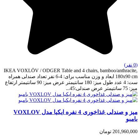
(0 نفر)
IKEA VOXLÖV / ODGER Table and 4 chairs, bamboo/anthracite,
180x90 cm ابعاد و وزن مناسب برای: 4-6 نفر تعداد صندلی همراه
ست: 4 عدد طول میز: 180 سانتیمتر عرض میز: 90 سانتیمتر ارتفاع
میز: 75 سانتیمتر عرض صندلی:45...
میز و صندلی غذاخوری 4 نفره ایکیا مدل VOXLOV
بامبو
201,960,000 تومان