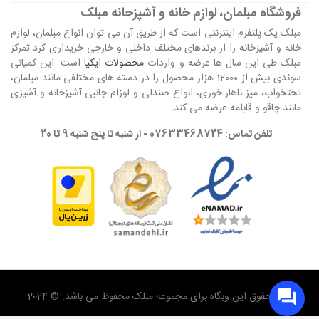
فروشگاه مبلمان، لوازم خانه و آشپزحانه مبلک
مبلک یک پلتفرم اینترنتی است که از طریق آن می توان انواع مبلمان، لوازم
خانه و آشپزخانه را از برندهای مختلف داخلی و خارجی خریداری کرد.تمرکز
مبلک طی این سال ها عرضه و واردات
محصولات ایکیا
است. این کمپانی
سوئدی بیش از 12000 هزار محصول را در دسته های مختلفی مانند مبلمان،
تختخواب، میز ناهار خوری، انواع صندلی و لوزام جانبی آشپزخانه و آشپزی
مانند چاقو و قابلمه عرضه می کند.
تلفن تماس: 07633468724 - از شنبه تا پنج شنبه 9 تا 20
تمام حقوق این وبگاه برای مجموعه مبلک محفوظ می باشد. © 2024