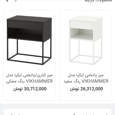
محصولات مرتبط
میز پاتختی ایکیا مدل
میز کناری/پاتختی ایکیا مدل
VIKHAMMER رنگ سفید
VIKHAMMER رنگ مشکی
39×40 سانتیمتر
39×60 سانتیمتر
26,312,000 تومان
30,712,000 تومان