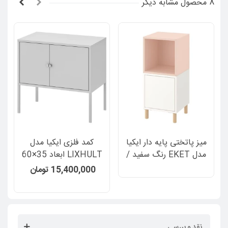
8 محصول مشابه دیگر
میز پاتختی پایه دار ایکیا
کمد فلزی ایکیا مدل
مدل EKET رنگ سفید /
LIXHULT ابعاد 35×60
صورتی روشن پایه چوبی
سانتیمتر رنگ خاکستری
15,400,000 تومان
نقد و بررسی