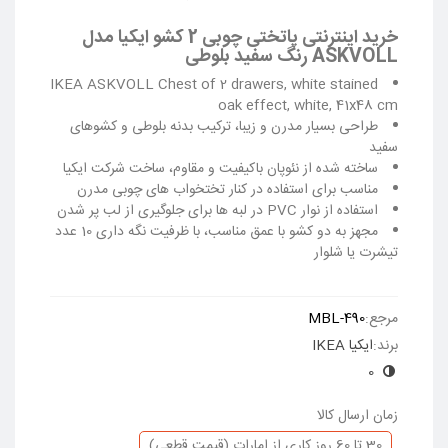
خرید اینترنتی پاتختی چوبی 2 کشو ایکیا مدل
ASKVOLL رنگ سفید بلوطی
IKEA ASKVOLL Chest of 2 drawers, white stained
oak effect, white, 41x48 cm
طراحی بسیار مدرن و زیبا، ترکیب بدنه بلوطی و کشوهای
سفید
ساخته شده از نئوپان باکیفیت و مقاوم، ساخت شرکت ایکیا
مناسب برای استفاده در کنار تختخواب های چوبی مدرن
استفاده از نوار PVC در لبه ها برای جلوگیری از لب پر شدن
مجهز به دو کشو با عمق مناسب، با ظرفیت نگه داری 10 عدد
تیشرت یا شلوار
ادامه مطلب
مرجع:
MBL-490
برند:
ایکیا IKEA
0
زمان ارسال کالا
30 تا 60 روز کاری از امارات (قیمت قطعی)