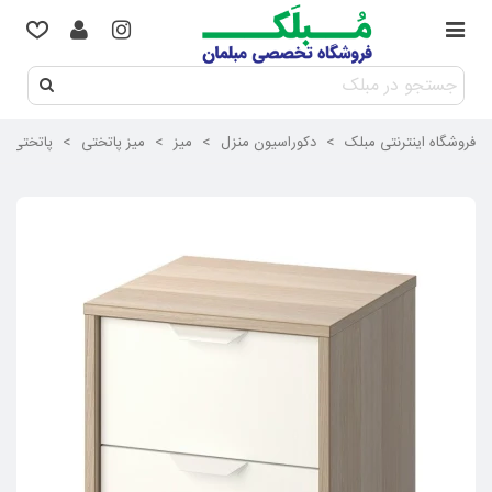
فروشگاه اینترنتی مبلک
>
دکوراسیون منزل
>
میز
>
میز پاتختی
>
پاتختی چوبی 2 کشو ایکیا مدل KVOLL