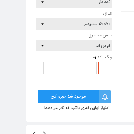
اندازه
جنس محصول
رنگ
-
کد 01
کد
کد
کد
کد
کد
55
54
20
05
01
موجود شد خبرم کن
امتیاز:
اولین نفری باشید که نظر می‌دهد!