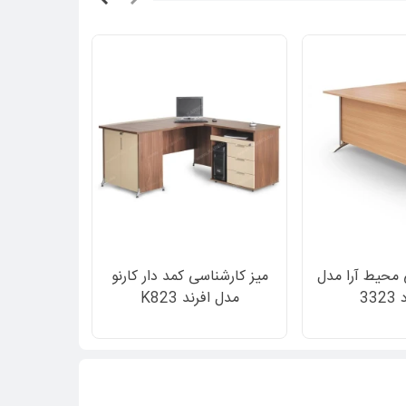
 محیط آرا مدل
میز کارشناسی کمد دار کارنو
میز کارشناس
33
مدل افرند K823