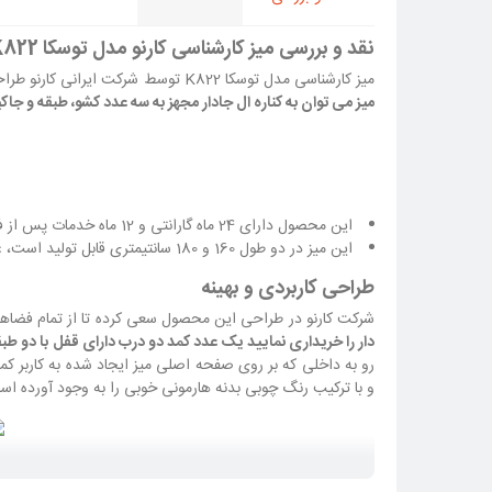
نقد و بررسی میز کارشناسی کارنو مدل توسکا K822
میز کارشناسی مدل توسکا K822
توسط شرکت ایرانی کارنو طراحی
میز می توان به کناره ال جادار مجهز به سه عدد کشو، طبقه و جا
این محصول دارای 24 ماه گارانتی و 12 ماه خدمات پس از فروش می باشد.
این میز در دو طول 160 و 180 سانتیمتری قابل تولید است، عمق صفحه اصلی 70 سانتیمتر و عرض کلی میز به همراه ال کناری نیز 150 سانتیمتر می باشد.
طراحی کاربردی و بهینه
شرکت کارنو در طراحی این محصول سعی کرده تا از تمام فضاها 
دار را خریداری نمایید یک عدد کمد دو درب دارای قفل با دو طبق
رو به داخلی که بر روی صفحه اصلی میز ایجاد شده به کاربر 
و با ترکیب رنگ چوبی بدنه هارمونی خوبی را به وجود آورده ا
طراحی زیبا، مدرن و انعطاف پذیر، با خرید میز کنفرانس کو