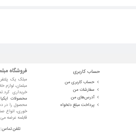
ه که شما می توانید بر اساس بودجه و همچنین نوع کاربری یکی را خریداری کنید.
فلزی استفاده شده است، همچنین برای جلوگیری از آسیب رسیدن به کف پاشنه پایه ه
عمق مناسب
فروشگاه مبلما
حساب کاربری
مبلک یک پلتفرم
حساب کاربری من
مبلمان، لوازم خا
سفارشات من
خریداری کرد.ت
آدرس‌های من
محصولات ایکیا
پرداخت مبلغ دلخواه
محصول را در دست
خوری، انواع صند
قابلمه عرضه می 
تلفن تماس: 07633468724 - از شنبه تا پنج شنبه 9 تا 0