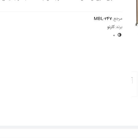
ادامه مطلب
مرجع:
MBL-247
برند:
کارنو
0