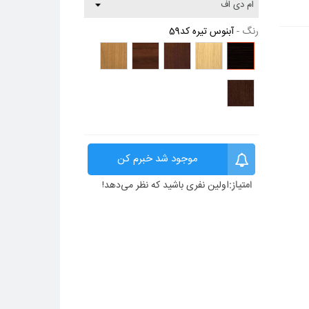
رنگ
-
آبنوس تیره کد59
آبنوس
راش
فندق
گردویی
گردویی
تیره
تیره
کد23
تیره
روشن
کد59
کد18
کد70
کد71
ونگه
کد13
موجود شد خبرم کن
امتیاز:
اولین نفری باشید که نظر می‌دهد!