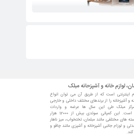
ن، لوازم خانه و آشپزحانه مبلک
وکش ملامینه به منظور جلوگیری از خراشیدگی، سایش، نفوذ مایعات، حرارت و پوسیدگی
 اینترنتی است که از طریق آن می توان انواع
دویی تیره انتخاب کنید، برای رنگ های ساده نظیر سفید و
نه و آشپزخانه را از برندهای مختلف داخلی و خارجی
اومت بالا در برابر رطوبت با پوشش رنگ پادرکوت رنگ آمیزی
مرکز مبلک طی این سال ها عرضه و واردات
است. این کمپانی سوئدی بیش از 12000 هزار
ه های مختلفی مانند مبلمان، تختخواب، میز ناهار
لی و لوزام جانبی آشپزخانه و آشپزی مانند چاقو و
 بهینه از فضای موجود استفاده می شود، با این کار علاوه بر
کند.
مدیریت فضا و کاهش هزینه ها، هر کارمند مجهز به یک میز کار با امکانات اختصاصی، مناسب و معقول می شود. در هر طرف میز سایتی هشت نفره اکتیران فضای اختصاصی برای 4 نفر با ابعاد 60×120 سانتیمتر