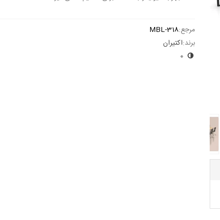
ادامه مطلب
مرجع:
MBL-318
برند:
اکتیران
0