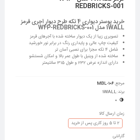
REDBRICKS-001
خرید پوستر دیواری 4 تکه طرح دیوار آجری قرمز
1WALL مدل W4P-REDBRICKS-001
تصویری زیبا از یک دیوار ساخته شده با آجرهای قرمز
کیفیت چاپ عالی و پایداری رنگ در برابر نور خورشید
شامل 4 تکه مجزا برای نصبی آسان تر
ساخته شده از وینیل با طول عمر بالا و امکان شستشو
دارای اندازه عرض 232 و طول 315 سانتیمتر
ادامه مطلب
مرجع:
MBL-106
برند:
1WALL
0
زمان ارسال کالا
2 تا 5 روز کاری پس از خرید
گارانتی