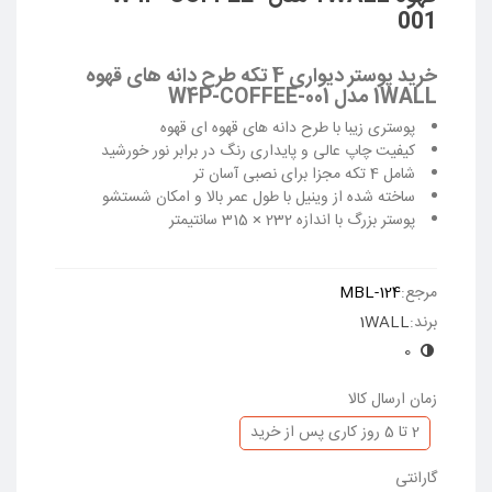
001
خرید پوستر دیواری 4 تکه طرح دانه های قهوه
1WALL مدل W4P-COFFEE-001
پوستری زیبا با طرح دانه های قهوه ای قهوه
کیفیت چاپ عالی و پایداری رنگ در برابر نور خورشید
شامل 4 تکه مجزا برای نصبی آسان تر
ساخته شده از وینیل با طول عمر بالا و امکان شستشو
پوستر بزرگ با اندازه 232 × 315 سانتیمتر
ادامه مطلب
مرجع:
MBL-124
برند:
1WALL
0
زمان ارسال کالا
2 تا 5 روز کاری پس از خرید
گارانتی