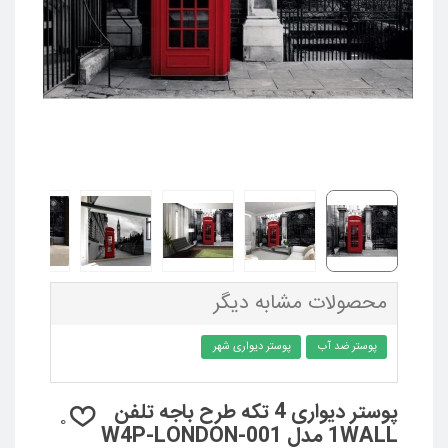
محصولات مشابه دیگر
پوستر ضد آب
پوستر دیواری شهر
پوستر دیواری 4 تکه طرح باجه تلفن
0
1WALL مدل W4P-LONDON-001