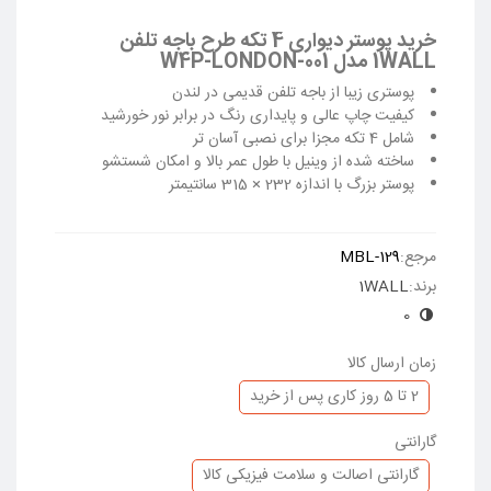
خرید پوستر دیواری 4 تکه طرح باجه تلفن
1WALL مدل W4P-LONDON-001
پوستری زیبا از باجه تلفن قدیمی در لندن
کیفیت چاپ عالی و پایداری رنگ در برابر نور خورشید
شامل 4 تکه مجزا برای نصبی آسان تر
ساخته شده از وینیل با طول عمر بالا و امکان شستشو
پوستر بزرگ با اندازه 232 × 315 سانتیمتر
ادامه مطلب
مرجع:
MBL-129
برند:
1WALL
0
زمان ارسال کالا
2 تا 5 روز کاری پس از خرید
گارانتی
گارانتی اصالت و سلامت فیزیکی کالا