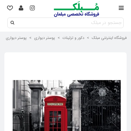
فروشگاه اینترنتی مبلک
>
دکور و تزئینات
>
پوستر دیواری
>
پوستر دیواری 4 تکه طرح باجه تلفن 1WALL مدل W4P-LONDON-001