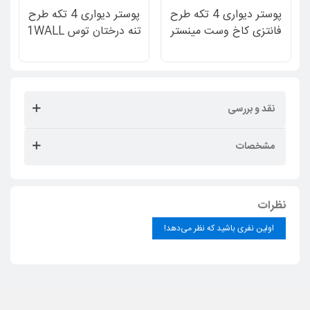
پوستر دیواری 4 تکه طرح
پوستر دیواری 4 تکه طرح
فانتزی کاخ وست مینستر
تنه درختان توس 1WALL
1WALL مدل W4P-
مدل W4P-FOREST-005
LONDON-003
نقد و بررسی
مشخصات
نظرات
اولین نفری باشید که نظر می‌دهد!