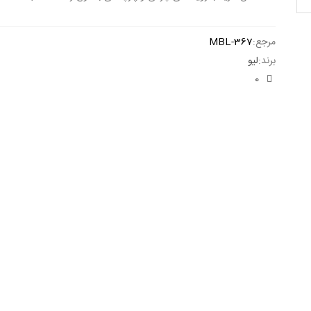
ادامه مطلب
مرجع:
MBL-367
برند:
لیو
0