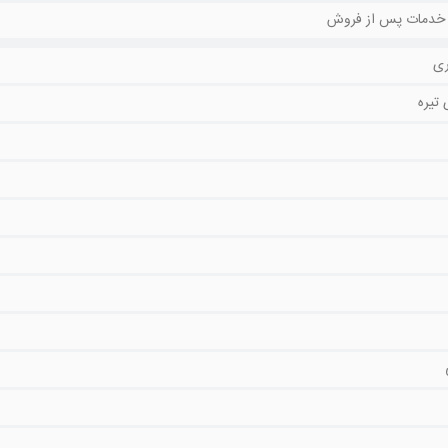
ی
 تیره