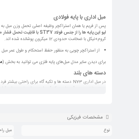
مبل اداری با پایه فولادی
پس از فریم یا همان استراکچر وظیفه اصلی تحمل وزن مبل به دوش پایه های آن است. در مبل اداری N73 لیو همانطور که در
لیو این پایه ها را از جنس فولاد ST37 با قابلیت تحمل فشار 2400 کیلوگرم بر سانتی متر مربع ساخته است.
کروم+نیکل با ضخامت حدودی 12 میکرون پوشانده شده اند.
از استراکچر چوبی به منظور حفظ استحکام و طول عمر مبل 
برای دیدن سایر مدل مبل‌های پایه فلزی می توانید به بخش (
مب
دسته های بلند
دسته ها نرم بودن آن هاست که آن را به محلی خوبی برای قرار
نشیمن مجزا
مشخصات فیزیکی
مجزا بهره می برند. فرض را بر این بگیرید که شما دارای یک م
نوع
مبل را
مبل ببرید و آن را تعمیر کنید، اما اگر مبل شما دارای نشیمن مج