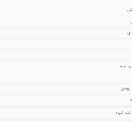
شن
ای
ی تیره
روشن
ه
 ضد ضربه