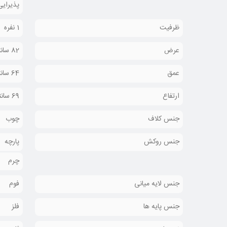
پذیرای
ظرفیت
1 نفره
محصولات شرکت ليو به مدت سه سال از تاريخ توليد طبق شراي
تمام مبل‌های اداری با رویه چرم مصنوعی و طبیعی موجود در فر
عرض
82 سانتیمتر
عمق
64 سانتیمتر
ارتفاع
69 سانتیمتر
جنس کلاف
چوب
جنس روکش
پارچه
چرم
جنس لایه میانی
فوم
جنس پایه ها
فلز