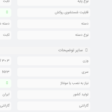
نوع پایه
ثابت
قابلیت شستشوی روکش
دسته
دسته دا
نوع دسته
ثابت
سایر توضیحات
وزن
30.3 کیلوگرم
سری
N73
نیاز به نصب یا مونتاژ
تولید کشور
ایران
گارانتی
گارانتی 36 ماهه لی