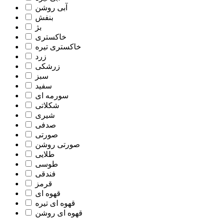
آبی روشن
بنفش
بژ
خاکستری
خاکستری تیره
زرد
زرشکی
سبز
سفید
سورمه ای
شکلاتی
شیری
صدفی
صورتی
صورتی روشن
طلایی
طوسی
فندقی
قرمز
قهوه ای
قهوه ای تیره
قهوه ای روشن