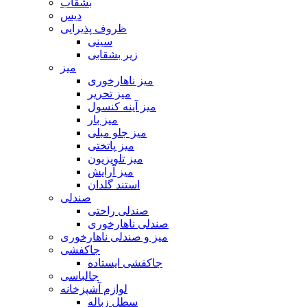
بشقاب
دیس
ظروف پذیرایی
سینی
زیر بشقابی
میز
میز ناهارخوری
میز تحریر
میز آینه کنسول
میز بار
میز جلو مبلی
میز پاتختی
میز تلویزیون
میز آرایش
استند گلدان
صندلی
صندلی راحتی
صندلی ناهارخوری
میز و صندلی ناهارخوری
جاکفشی
جاکفشی ایستاده
جالباسی
لوازم آشپزخانه
سطل زباله