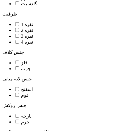
گلدسیت
ظرفیت
1 نفره
2 نفره
3 نفره
4 نفره
جنس کلاف
فلز
چوب
جنس لایه میانی
اسفنج
فوم
جنس روکش
پارچه
چرم