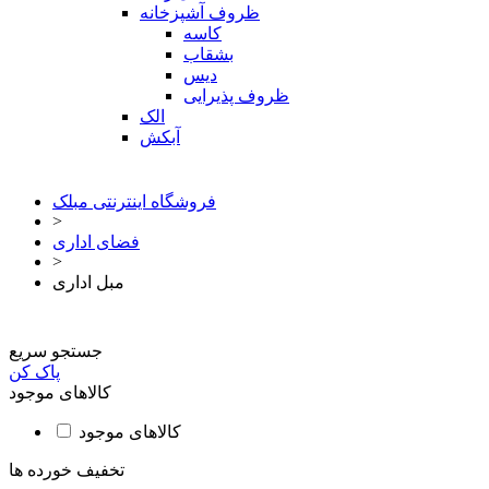
ظروف آشپزخانه
کاسه
بشقاب
دیس
ظروف پذیرایی
الک
آبکش
فروشگاه اینترنتی مبلک
>
فضای اداری
>
مبل اداری
جستجو سریع
پاک کن
کالاهای موجود
کالاهای موجود
تخفیف خورده ها