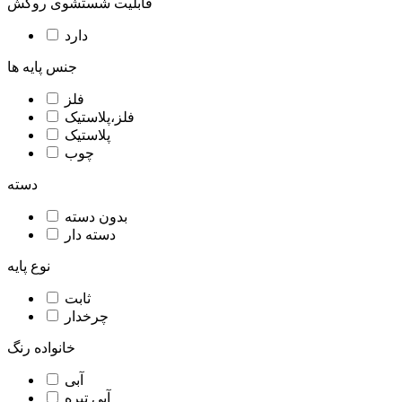
قابلیت شستشوی روکش
دارد
جنس پایه ها
فلز
فلز،پلاستیک
پلاستیک
چوب
دسته
بدون دسته
دسته دار
نوع پایه
ثابت
چرخدار
خانواده رنگ
آبی
آبی تیره