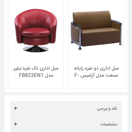
مبل اداری دو نفره رایانه
مبل اداری تک نفره نیلپر
صنعت مدل آرامیس F-
مدل FB823EN1
621
نقد و بررسی
مشخصات