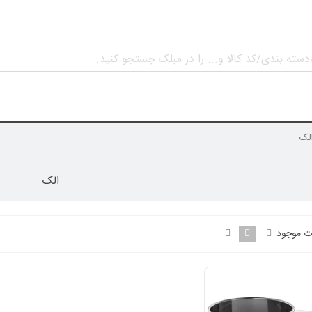
لک
الک
ت موجود