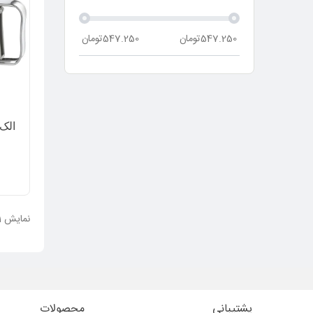
547.250
تومان
547.250
تومان
الک
نمایش 1 تا 1 از 1 مورد
پشتیبانی
محصولات